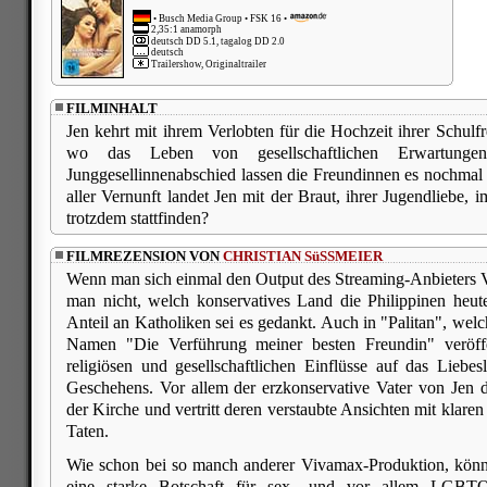
•
Busch Media Group
• FSK 16 •
2,35:1 anamorph
deutsch DD 5.1, tagalog DD 2.0
deutsch
Trailershow, Originaltrailer
FILMINHALT
Jen kehrt mit ihrem Verlobten für die Hochzeit ihrer Schulf
wo das Leben von gesellschaftlichen Erwartung
Junggesellinnenabschied lassen die Freundinnen es nochmal 
aller Vernunft landet Jen mit der Braut, ihrer Jugendliebe, 
trotzdem stattfinden?
FILMREZENSION VON
CHRISTIAN SüSSMEIER
Wenn man sich einmal den Output des Streaming-Anbieters 
man nicht, welch konservatives Land die Philippinen heu
Anteil an Katholiken sei es gedankt. Auch in "Palitan", wel
Namen "Die Verführung meiner besten Freundin" veröffen
religiösen und gesellschaftlichen Einflüsse auf das Liebe
Geschehens. Vor allem der erzkonservative Vater von Jen die
der Kirche und vertritt deren verstaubte Ansichten mit klaren
Taten.
Wie schon bei so manch anderer Vivamax-Produktion, könnt
eine starke Botschaft für sex- und vor allem LGBTQ+-