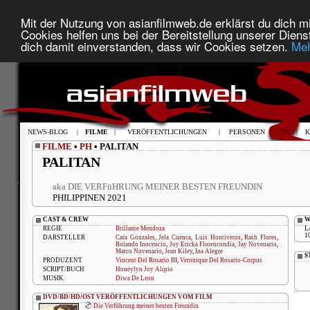
Mit der Nutzung von asianfilmweb.de erklärst du dich mi
Cookies helfen uns bei der Bereitstellung unserer Diens
dich damit einverstanden, dass wir Cookies setzen.
Meh
NEWS-BLOG
|
FILME
|
VERÖFFENTLICHUNGEN
|
PERSONEN
|
TV
|
K
FILME
•
PH
• PALITAN
PALITAN
aka DIE VERFüHRUNG MEINER BESTEN FREUNDIN
PHILIPPINEN 2021
CAST & CREW
W
REGIE
Brillante Mendoza
L
1
DARSTELLER
Cara Gonzales
,
Jela Cuenca
,
Luis Hontiveros
,
Rash Flores
,
Rolando Inocencio
,
Joy Ericka Florencondia
,
Jay Novenario
,
Marco Novenario
,
Jean Kiley
,
Ina Alegre
S
PRODUZENT
Vincent Del Rosario III
,
Veronique Del Rosario-Corpus
SCRIPT/BUCH
Honeylyn Joy Alipio
MUSIK
Diwa De Leon
DVD/BD/HD/OST VERÖFFENTLICHUNGEN VOM FILM
Die Verführung meiner besten Freundin