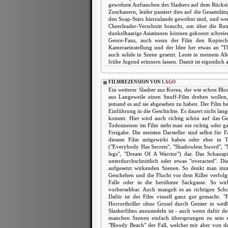
gewohnte Auftauchen des Slashers auf dem Rücksit
Zuschauern, leider passiert dies auf die Gesamtlän
den Soap-Stars hierzulande gewohnt sind, und wer
Cheerleader-Verschnitt braucht, um über die Ru
dunkelhaarige Asiatinnen können gekonnt schreie
Genre-Fans, auch wenn der Film den Kopiecha
Kameraeinstellung und der Idee her etwas an "The
auch solide in Szene gesetzt. Leute in meinem Alt
frühe Jugend erinnern lassen. Damit ist eigentlich a
FILMREZENSION VON
LAGO
Ein weiterer Slasher aus Korea, der wie schon B
aus Langeweile einen Snuff-Film drehen wollen, 
jemand es auf sie abgesehen zu haben. Der Film be
Einführung in die Geschichte. Es dauert nicht lange
kommt. Hier wird auch richtig schön auf das G
Todesszenen im Film sieht man nie richtig oder ga
Freigabe. Die meisten Darsteller sind selbst für
diesem Film mitgewirkt haben oder eher in T
("Everybody Has Secrets", "Shadowless Sword", 
legs", "Dream Of A Warrior") dar. Das Schauspie
unterdurchschnittlich oder etwas "overacted". 
aufgesetzt wirkenden Szenen. So denkt man imm
Geschehen und die Flucht vor dem Killer verfolgt
Falle oder in die berühmte Sackgasse. So wir
vorhersehbar. Auch mangelt es an richtigen Sc
Dafür ist der Film visuell ganz gut gemacht. "
Horrorthriller ohne Grusel durch Geister in we
Slasherfilms anzusiedeln ist - auch wenn dafür de
manchen Szenen einfach übersprungen zu sein s
"Bloody Beach" der Fall, welcher mir aber von d