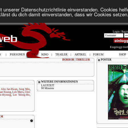
t unserer Datenschutzrichtlinie einverstanden. Cookies helfe
lärst du dich damit einverstanden, dass wir Cookies setzen
Login |
Regist
Eingeloggt ble
N
|
PERSONEN
|
TV
|
KINO
|
TRAILER
|
ARTIKEL
|
FORUM
SHOP
HORROR
|
THRILLER
POSTER
WEITERE INFORMATIONEN
LAUFZEIT
90 Minuten
,
Ahn Jae-Hwan
,
Jung Min
,
hae-Young
,
Loh Mayu
,
Choi
o-Hyeong
,
Lee Yeong-Ho
,
LM