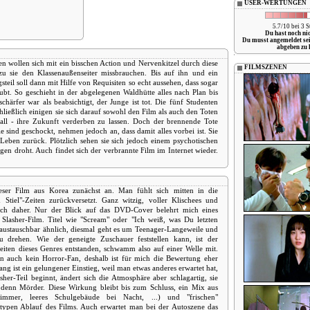
USER-WERTUNGEN
5.7/10 bei 3 
Du hast noch ni
Du musst angemeldet se
abgeben zu 
n wollen sich mit ein bisschen Action und Nervenkitzel durch diese
FILMSZENEN
zu sie den Klassenaußenseiter missbrauchen. Bis auf ihn und ein
teil soll dann mit Hilfe von Requisiten so echt aussehen, dass sogar
bt. So geschieht in der abgelegenen Waldhütte alles nach Plan bis
schärfer war als beabsichtigt, der Junge ist tot. Die fünf Studenten
hließlich einigen sie sich darauf sowohl den Film als auch den Toten
all - ihre Zukunft verderben zu lassen. Doch der brennende Tote
le sind geschockt, nehmen jedoch an, dass damit alles vorbei ist. Sie
eben zurück. Plötzlich sehen sie sich jedoch einem psychotischen
en droht. Auch findet sich der verbrannte Film im Internet wieder.
eser Film aus Korea zunächst an. Man fühlt sich mitten in die
tiel"-Zeiten zurückversetzt. Ganz witzig, voller Klischees und
ich daher. Nur der Blick auf das DVD-Cover belehrt mich eines
Slasher-Film. Titel wie "Scream" oder "Ich weiß, was Du letzten
t austauschbar ähnlich, diesmal geht es um Teenager-Langeweile und
 drehen. Wie der geneigte Zuschauer feststellen kann, ist der
eiten dieses Genres entstanden, schwamm also auf einer Welle mit.
in auch kein Horror-Fan, deshalb ist für mich die Bewertung eher
ng ist ein gelungener Einstieg, weil man etwas anderes erwartet hat,
er-Teil beginnt, ändert sich die Atmosphäre aber schlagartig, sie
 denn Mörder. Diese Wirkung bleibt bis zum Schluss, ein Mix aus
zimmer, leeres Schulgebäude bei Nacht, ...) und "frischen"
typen Ablauf des Films. Auch erwartet man bei der Autoszene das