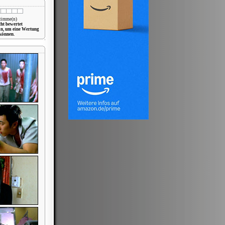
Stimme(n)
cht bewertet
in, um eine Wertung
können.