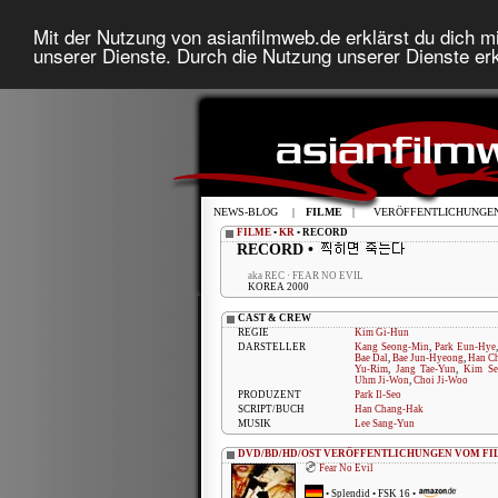
Mit der Nutzung von asianfilmweb.de erklärst du dich mi
unserer Dienste. Durch die Nutzung unserer Dienste erk
NEWS-BLOG
|
FILME
|
VERÖFFENTLICHUNGE
FILME
•
KR
• RECORD
RECORD •
aka REC · FEAR NO EVIL
KOREA 2000
CAST & CREW
REGIE
Kim Gi-Hun
DARSTELLER
Kang Seong-Min
,
Park Eun-Hye
Bae Dal
,
Bae Jun-Hyeong
,
Han C
Yu-Rim
,
Jang Tae-Yun
,
Kim Se
Uhm Ji-Won
,
Choi Ji-Woo
PRODUZENT
Park Il-Seo
SCRIPT/BUCH
Han Chang-Hak
MUSIK
Lee Sang-Yun
DVD/BD/HD/OST VERÖFFENTLICHUNGEN VOM FI
Fear No Evil
•
Splendid
• FSK 16 •