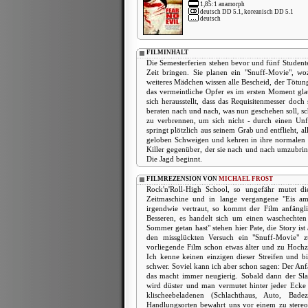
1,85:1 anamorph
deutsch DD 5.1, koreanisch DD 5.1
deutsch
FILMINHALT
Die Semesterferien stehen bevor und fünf Studente
Zeit bringen. Sie planen ein "Snuff-Movie", wo
weiteres Mädchen wissen alle Bescheid, der Tötungs
das vermeintliche Opfer es im ersten Moment glau
sich herausstellt, dass das Requisitenmesser doch 
beraten nach und nach, was nun geschehen soll, sc
zu verbrennen, um sich nicht - durch einen Unf
springt plötzlich aus seinem Grab und entflieht, al
geloben Schweigen und kehren in ihre normalen L
Killer gegenüber, der sie nach und nach umzubring
Die Jagd beginnt.
FILMREZENSION VON
MICHAEL FROST
Rock'n'Roll-High School, so ungefähr mutet di
Zeitmaschine und in lange vergangene "Eis am S
irgendwie vertraut, so kommt der Film anfängl
Besseren, es handelt sich um einen waschechten 
Sommer getan hast" stehen hier Pate, die Story is
den missglückten Versuch ein "Snuff-Movie" zu
vorliegende Film schon etwas älter und zu Hochz
Ich kenne keinen einzigen dieser Streifen und b
schwer. Soviel kann ich aber schon sagen: Der Anfa
das macht immer neugierig. Sobald dann der Slash
wird düster und man vermutet hinter jeder Ecke
klischeebeladenen (Schlachthaus, Auto, Bade
Handlungsorten bewahrt uns vor einem zu stereo