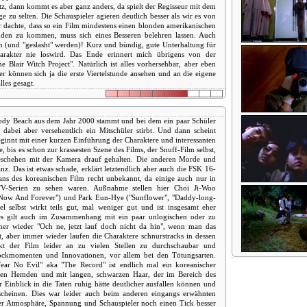
z, dann kommt es aber ganz anders, da spielt der Regisseur mit dem
ge zu selten. Die Schauspieler agieren deutlich besser als wir es von
 dachte, dass so ein Film mindestens einen blonden amerikanischen
nden zu kommen, muss sich eines Besseren belehren lassen. Auch
n (und "geslasht" werden)! Kurz und bündig, gute Unterhaltung für
rakter nie loswird. Das Ende erinnert mich übrigens von der
 Blair Witch Project". Natürlich ist alles vorhersehbar, aber eben
er können sich ja die erste Viertelstunde ansehen und an die eigene
lles gesagt.
loody Beach aus dem Jahr 2000 stammt und bei dem ein paar Schüler
dabei aber versehentlich ein Mitschüler stirbt. Und dann scheint
ginnt mit einer kurzen Einführung der Charaktere und interessanten
, bis es schon zur krassesten Szene des Films, der Snuff-Film selbst,
eschehen mit der Kamera drauf gehalten. Die anderen Morde und
nz. Das ist etwas schade, erklärt letztendlich aber auch die FSK 16-
 Fans des koreanischen Film recht unbekannt, da einige auch nur in
V-Serien zu sehen waren. Außnahme stellen hier Choi Ji-Woo
"Now And Forever") und Park Eun-Hye ("Sunflower", "Daddy-long-
l selbst wirkt teils gut, mal weniger gut und ist insgesamt eher
Dies gilt auch im Zusammenhang mit ein paar unlogischen oder zu
er wieder "Och ne, jetzt lauf doch nicht da hin", wenn man das
, aber immer wieder laufen die Charaktere schnurstracks in dessen
kt der Film leider an zu vielen Stellen zu durchschaubar und
hockmomenten und Innovationen, vor allem bei den Tötungsarten.
Fear No Evil" aka "The Record" ist endlich mal ein koreanischer
ißen Hemden und mit langen, schwarzen Haar, der im Bereich des
r Einblick in die Taten ruhig hätte deutlicher ausfallen können und
cheinen. Dies war leider auch beim anderen eingangs erwähnten
er Atmosphäre, Spannung und Schauspieler noch einen Tick besser