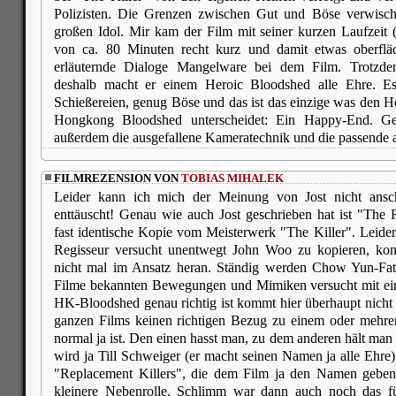
Polizisten. Die Grenzen zwischen Gut und Böse verwisch
großen Idol. Mir kam der Film mit seiner kurzen Laufzeit
von ca. 80 Minuten recht kurz und damit etwas oberfläc
erläuternde Dialoge Mangelware bei dem Film. Trotzdem
deshalb macht er einem Heroic Bloodshed alle Ehre. Es
Schießereien, genug Böse und das ist das einzige was den
Hongkong Bloodshed unterscheidet: Ein Happy-End. Ge
außerdem die ausgefallene Kameratechnik und die passende 
FILMREZENSION VON
TOBIAS MIHALEK
Leider kann ich mich der Meinung von Jost nicht ansc
enttäuscht! Genau wie auch Jost geschrieben hat ist "The 
fast identische Kopie vom Meisterwerk "The Killer". Leider
Regisseur versucht unentwegt John Woo zu kopieren, ko
nicht mal im Ansatz heran. Ständig werden Chow Yun-Fat 
Filme bekannten Bewegungen und Mimiken versucht mit ei
HK-Bloodshed genau richtig ist kommt hier überhaupt nicht 
ganzen Films keinen richtigen Bezug zu einem oder mehrer
normal ja ist. Den einen hasst man, zu dem anderen hält man
wird ja Till Schweiger (er macht seinen Namen ja alle Ehre)
"Replacement Killers", die dem Film ja den Namen geben, 
kleinere Nebenrolle. Schlimm war dann auch noch das fü