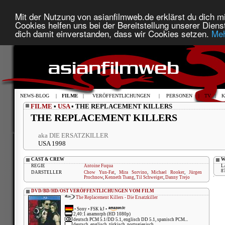
Mit der Nutzung von asianfilmweb.de erklärst du dich mi
Cookies helfen uns bei der Bereitstellung unserer Diens
dich damit einverstanden, dass wir Cookies setzen.
Meh
NEWS-BLOG
|
FILME
|
VERÖFFENTLICHUNGEN
|
PERSONEN
|
TV
|
K
FILME
•
USA
• THE REPLACEMENT KILLERS
THE REPLACEMENT KILLERS
aka DIE ERSATZKILLER
USA 1998
CAST & CREW
W
REGIE
Antoine Fuqua
L
8
DARSTELLER
Chow Yun-Fat
,
Mira Sorvino
,
Michael Rooker
,
Jürgen
Prochnow
,
Kenneth Tsang
,
Til Schweiger
,
Danny Trejo
DVD/BD/HD/OST VERÖFFENTLICHUNGEN VOM FILM
The Replacement Killers - Die Ersatzkiller
•
Sony
• FSK kJ •
2,40:1 anamorph (HD 1080p)
deutsch PCM 5.1/DD 5.1, englisch DD 5.1, spanisch PCM...
deutsch, englisch, türkisch, portugiesisch