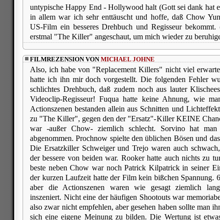
untypische Happy End - Hollywood halt (Gott sei dank hat er 
in allem war ich sehr enttäuscht und hoffe, daß Chow Yun
US-Film ein besseres Drehbuch und Regisseur bekommt.
erstmal "The Killer" angeschaut, um mich wieder zu beruhig
FILMREZENSION VON
MICHAEL JOHNE
Also, ich habe von "Replacement Killers" nicht viel erwarte
hatte ich ihn mir doch vorgestellt. Die folgenden Fehler w
schlichtes Drehbuch, daß zudem noch aus lauter Klischees
Videoclip-Regisseur! Fuqua hatte keine Ahnung, wie man
Actionszenen bestanden allein aus Schnitten und Lichteffek
zu "The Killer", gegen den der "Ersatz"-Killer KEINE Chanc
war -außer Chow- ziemlich schlecht. Sorvino hat man 
abgenommen. Prochnow spielte den üblichen Bösen und das
Die Ersatzkiller Schweiger und Trejo waren auch schwac
der bessere von beiden war. Rooker hatte auch nichts zu t
beste neben Chow war noch Patrick Kilpatrick in seiner Ei
der kurzen Laufzeit hatte der Film kein bißchen Spannung. 6
aber die Actionszenen waren wie gesagt ziemlich lang
inszeniert. Nicht eine der häufigen Shootouts war memoriabe
also zwar nicht empfehlen, aber gesehen haben sollte man ih
sich eine eigene Meinung zu bilden. Die Wertung ist etwa