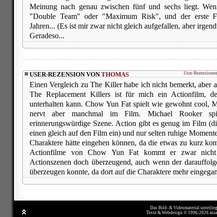
Meinung nach genau zwischen fünf und sechs liegt. Weni
"Double Team" oder "Maximum Risk", und der erste F
Jahren... (Es ist mir zwar nicht gleich aufgefallen, aber irge
Geradeso...
USER-REZENSION VON
THOMAS
User-Rezensionen
Einen Vergleich zu The Killer habe ich nicht bemerkt, aber a
The Replacement Killers ist für mich ein Actionfilm, 
unterhalten kann. Chow Yun Fat spielt wie gewohnt cool, Mi
nervt aber manchmal im Film. Michael Rooker spi
erinnerungswürdige Szene. Action gibt es genug im Film (
einen gleich auf den Film ein) und nur selten ruhige Moment
Charaktere hätte eingehen können, da die etwas zu kurz 
Actionfilme von Chow Yun Fat kommt er zwar nicht 
Actionszenen doch überzeugend, auch wenn der darauffol
überzeugen konnte, da dort auf die Charaktere mehr eingega
Das Bild- & Videomaterial unterlie
Texte & Webdesign © 1996-2026 asi