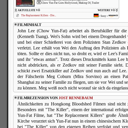
Chow Yun-Fat Goes Hollywood, Making Of, Trailer
AKTUELLSTE VÖ
WEITERE VÖ
The Replacement Killers - Die...
•
Sony
•
FILMINHALT
John Lee (Chow Yun-Fat) arbeitet als Berufskiller für di
(Kenneth Tsang). Wei's Sohn wird bei einem Drogenhandel v
und bei einer Schießerei von dem Polizisten Stan Zedkov 
verletzt. Lee erhält von Wei den Auftrag den Polizisten als
töten. Sollte er dies nicht tun, so droht er, wird er Lee's Fa
und ihr "etwas antun". Trotz dieses Druckmittels kann Lee b
nicht abdrücken, als er Zedkov mit seiner Familie sieht. 
schickt zwei Ersatzkiller auf Zedkov und nun auch auf Lee. 
der Fälscherin Meg Coburn (Mira Sorvino) an einen 
Shanghai zu seiner Familie zu fliegen, um sie vor Wei und 
zu können. Meg weiß noch nicht worauf sie sich da eingelasse
FILMREZENSION VON
JOST RENNEBAUM
Ähnlichkeiten zu Hongkong Bloodshed Filmen sind nicht zu
Besonders mit "The Killer", einem der international erfo
Yun-Fat Filme, hat "The Replacement Killers" große Ähnlic
Kirche verarztet sich Yun-Fat nun in einem chinesischem Klo
bei "The Killer" von den eigenen Reihen verfolgt und ver