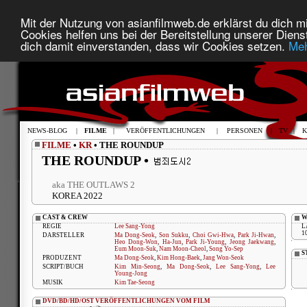
Mit der Nutzung von asianfilmweb.de erklärst du dich mi
Cookies helfen uns bei der Bereitstellung unserer Diens
dich damit einverstanden, dass wir Cookies setzen.
Meh
NEWS-BLOG
|
FILME
|
VERÖFFENTLICHUNGEN
|
PERSONEN
|
TV
|
K
FILME
•
KR
• THE ROUNDUP
THE ROUNDUP •
aka THE OUTLAWS 2
KOREA 2022
CAST & CREW
W
REGIE
Lee Sang-Yong
L
1
DARSTELLER
Ma Dong-Seok
,
Son Sukku
,
Choi Gwi-Hwa
,
Park Ji-Hwan
,
Heo Dong-Won
,
Ha-Jun
,
Park Ji-Young
,
Jeong Jaekwang
,
Eum Moon-Suk
,
Nam Moon-Cheol
,
Song Yo-Sep
S
PRODUZENT
Ma Dong-Seok
,
Kim Hong-Baek
,
Jang Won-Seok
SCRIPT/BUCH
Kim Min-Seong
,
Ma Dong-Seok
,
Lee Sang-Yong
,
Lee
Young-Jong
MUSIK
Kim Tae-Seong
DVD/BD/HD/OST VERÖFFENTLICHUNGEN VOM FILM