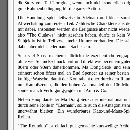
die Story von Teil 2 original, wenn auch nicht sonderlich origi
gute Rahmenbedingung für die ganze Action.
Die Handlung spielt teilweise in Vietnam und bietet somi
Abwechslung zum ersten Teil. Zahlreiche Charaktere aus de
mit dabei, ansonsten werden die Ereignisse aber nicht wiede
also "The Outlaws" nicht gesehen haben, dürfte es kein V
Subjektiv ist in Teil zwei mehr Humor vorhanden. Die s
dabei aber nicht Jedermanns Sache sein.
Sehr viel Spass machen natürlich die exzellent choreograp
ohne viel Schnickschnack hart und direkt wie bei einem gute
80ern oder 90ern daherkommen. Ma Dong-Seok und seine
erinnert schon öfters mal an Bud Spencer zu seiner besten Z
kräftige Watsche, damit der Kontrahent quer durch den Raum 
nur Kampfszenen, die den hohen Actionanteil der 106 Min
sondern auch Verfolgungsjagden mit Auto & Co.
Neben Hauptdarsteller Ma Dong-Seok, der international nu
durch seine Rolle in "Eternals", sollte auch die Antagoniste
unerwähnt bleiben. Ein wunderbares Katz-und-Maus-Spi
Rollen.
"The Roundup" ist einfach gut gemachte kurzweilige Actio