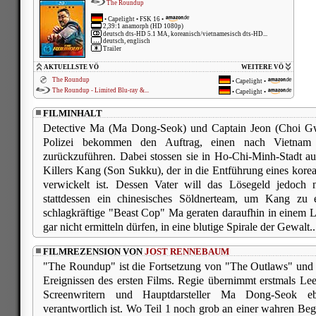
The Roundup
•
Capelight
• FSK 16 •
2,39:1 anamorph (HD 1080p)
deutsch dts-HD 5.1 MA, koreanisch/vietnamesisch dts-HD...
deutsch, englisch
Trailer
AKTUELLSTE VÖ
WEITERE VÖ
The Roundup
•
Capelight
•
The Roundup - Limited Blu-ray &...
•
Capelight
•
FILMINHALT
Detective Ma (Ma Dong-Seok) und Captain Jeon (Choi G
Polizei bekommen den Auftrag, einen nach Vietnam 
zurückzuführen. Dabei stossen sie in Ho-Chi-Minh-Stadt au
Killers Kang (Son Sukku), der in die Entführung eines kor
verwickelt ist. Dessen Vater will das Lösegeld jedoch 
stattdessen ein chinesisches Söldnerteam, um Kang zu
schlagkräftige "Beast Cop" Ma geraten daraufhin in einem La
gar nicht ermitteln dürfen, in eine blutige Spirale der Gewalt..
FILMREZENSION VON
JOST RENNEBAUM
"The Roundup" ist die Fortsetzung von "The Outlaws" und s
Ereignissen des ersten Films. Regie übernimmt erstmals L
Screenwritern und Hauptdarsteller Ma Dong-Seok eb
verantwortlich ist. Wo Teil 1 noch grob an einer wahren Begeb