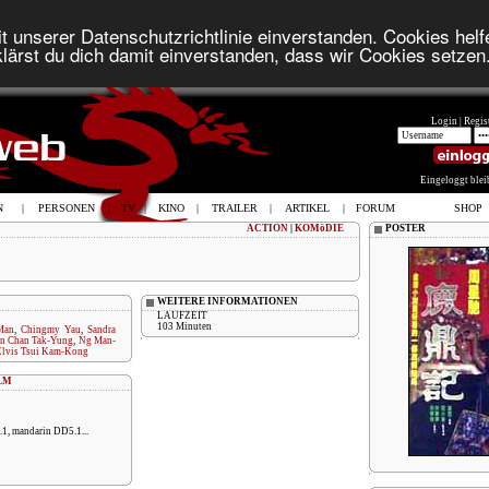
t unserer Datenschutzrichtlinie einverstanden. Cookies helfe
lärst du dich damit einverstanden, dass wir Cookies setzen
Login |
Regist
Eingeloggt ble
N
|
PERSONEN
|
TV
|
KINO
|
TRAILER
|
ARTIKEL
|
FORUM
SHOP
ACTION
|
KOMöDIE
POSTER
WEITERE INFORMATIONEN
LAUFZEIT
103 Minuten
Man
,
Chingmy Yau
,
Sandra
an Chan Tak-Yung
,
Ng Man-
Elvis Tsui Kam-Kong
LM
1, mandarin DD5.1...