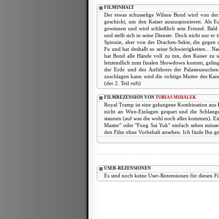
FILMINHALT
Der etwas schusselige Wilson Bond wird von der 
geschickt, um den Kaiser auszuspionieren. Als Eu
gewinnen und wird schließlich sein Freund. Bald 
und stellt sich in seine Dienste. Doch nicht nur er 
Spionin, aber von der Drachen-Sekte, die gegen 
Fu und hat deshalb so seine Schwierigkeiten... N
hat Bond alle Hände voll zu tun, den Kaiser zu sc
letztendlich zum finalen Showdown kommt, gelingt
der Erde und des Anführers der Palasteunuchen
zuschlagen kann wird die richtige Mutter des Kaise
(der 2. Teil ruft)
FILMREZENSION VON
TOBIAS MIHALEK
Royal Tramp ist eine gelungene Kombination aus 
nicht an Wire-Einlagen gespart und die Schlang
staunen (auf was die wohl noch alles kommen). Ei
Master" oder "Fong Sai Yuk" einfach sehen müsse
den Film ohne Vorbehalt ansehen. Ich finde Ihn ge
USER-REZENSIONEN
Es sind noch keine User-Rezensionen für diesen F