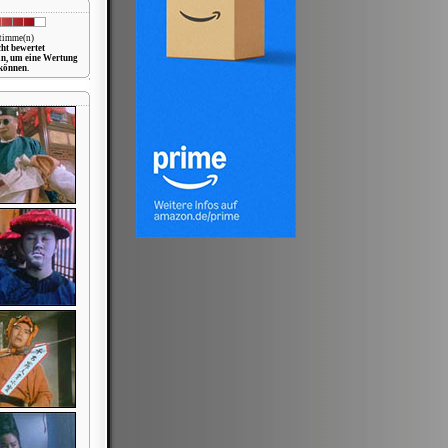
Stimme(n)
cht bewertet
in, um eine Wertung
können.