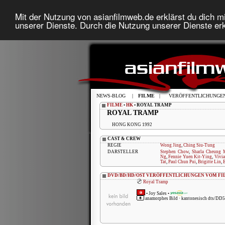
Mit der Nutzung von asianfilmweb.de erklärst du dich mi
unserer Dienste. Durch die Nutzung unserer Dienste erk
NEWS-BLOG
|
FILME
|
VERÖFFENTLICHUNGE
FILME
•
HK
• ROYAL TRAMP
ROYAL TRAMP
HONG KONG 1992
CAST & CREW
REGIE
Wong Jing
,
Ching Siu-Tung
DARSTELLER
Stephen Chow
,
Sharla Cheung 
Ng
,
Fennie Yuen Kit-Ying
,
Vivi
Tat
,
Paul Chun Pui
,
Brigitte Lin
,
DVD/BD/HD/OST VERÖFFENTLICHUNGEN VOM FI
Royal Tramp
•
Joy Sales
•
anamorphes Bild · kantonesisch dts/DD5.