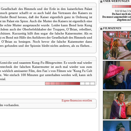
USER-WERTUNGEN
Gesellschaft des Himmels und der Erde in den kaiserlichen Palast
9.0/10 bei 3 
nuch getarnt schafft er es auch bald das Vertrauen des Kaisers zu
Du hast noch ni
findet Bond heraus, daß der Kaiser eigentlich ganz in Ordnung ist
Du musst angemeldet se
abgeben zu 
ist im Palast ein Spion. Auch die Mutter des Kaisers ist eigentlich eine
die echte Mutter ausgetauscht wurde. Leider kann Bond kein Kung
FILMSZENEN
achdem auch der Oberbefehlshaber der Truppen, O´Brian, rebelliert,
hützen. Kurzzeitig hilft ihm sogar die falsche Kaisermutter. Als es
 es Bond mit Hilfe des Anführers der Gesellschaft des Himmels und
 O´Brian zu besiegen. Noch bevor die falsche Kaisemutter dann
rs gefunden und der Spionin bleibt nichts anderes, als zu fliehen...
Komödie und rasantem Kung-Fu-Blitzgewitter. Es wurde mal wieder
entechnik der falschen Kaisermutter ist auch mal wieder was zum
n wirklich amüsanter Film, den Fan´s von Filmen wie "Kung Fu Cult
n. Wer einfach 100 Minuten gut unterhalten werden will, kann sich
nial.
Eigene Rezension erstellen
ilm vorhanden.