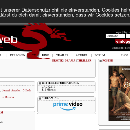
t unserer Datenschutzrichtlinie einverstanden. Cookies helfe
lärst du dich damit einverstanden, dass wir Cookies setzen
Login |
Regist
Eingeloggt ble
N
|
PERSONEN
|
TV
|
KINO
|
TRAILER
|
ARTIKEL
|
FORUM
SHOP
EROTIK
|
DRAMA
|
THRILLER
POSTER
WEITERE INFORMATIONEN
LAUFZEIT
112 Minuten
g
,
Jomari Angeles
,
Gilleth
. Del Rosario
STREAMING
LM
1