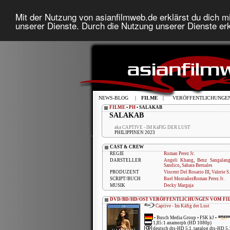
Mit der Nutzung von asianfilmweb.de erklärst du dich mi
unserer Dienste. Durch die Nutzung unserer Dienste erk
NEWS-BLOG
|
FILME
|
VERÖFFENTLICHUNGE
FILME
•
PH
• SALAKAB
SALAKAB
aka CAPTIVE - IM KäFIG DER LUST
PHILIPPINEN 2023
CAST & CREW
REGIE
Roman Perez Jr.
DARSTELLER
Angeli Khang
,
Benz Sangalan
Sandico
,
Sahara Bernales
PRODUZENT
Vincent Del Rosario III
,
Valerie S
SCRIPT/BUCH
Ruel MontañezRoman Perez Jr.
MUSIK
Decky Margaja
DVD/BD/HD/OST VERÖFFENTLICHUNGEN VOM FI
Captive - Im Käfig der Lust
•
Busch Media Group
• FSK kJ •
1,85:1 anamorph (HD 1080p)
deutsch dts-HD 5.1, tagalog dts-HD 5.