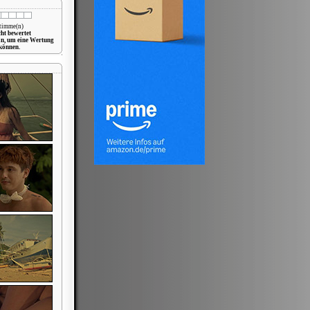
Stimme(n)
cht bewertet
in, um eine Wertung
können.