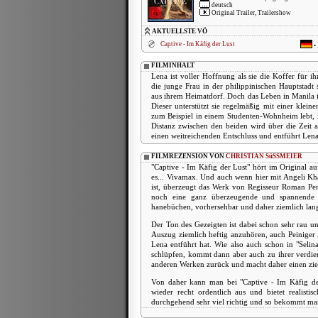
deutsch
Original Trailer, Trailershow
AKTUELLSTE VÖ
Captive - Im Käfig der Lust
•
FILMINHALT
Lena ist voller Hoffnung als sie die Koffer für
die junge Frau in der philippinischen Hauptstadt 
aus ihrem Heimatdorf. Doch das Leben in Manila ist
Dieser unterstützt sie regelmäßig mit einer klein
zum Beispiel in einem Studenten-Wohnheim lebt,
Distanz zwischen den beiden wird über die Zeit 
einen weitreichenden Entschluss und entführt Lena
FILMREZENSION VON
CHRISTIAN SüSSMEIER
"Captive - Im Käfig der Lust" hört im Original au
es... Vivamax. Und auch wenn hier mit Angeli Kha
ist, überzeugt das Werk von Regisseur Roman Pere
noch eine ganz überzeugende und spannende G
hanebüchen, vorhersehbar und daher ziemlich lang
Der Ton des Gezeigten ist dabei schon sehr rau un
Auszug ziemlich heftig anzuhören, auch Peiniger 
Lena entführt hat. Wie also auch schon in "Selin
schlüpfen, kommt dann aber auch zu ihrer verdient
anderen Werken zurück und macht daher einen zie
Von daher kann man bei "Captive - Im Käfig der 
wieder recht ordentlich aus und bietet realist
durchgehend sehr viel richtig und so bekommt ma