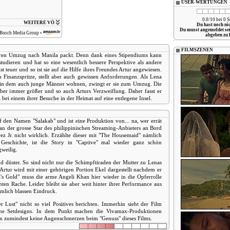
USER-WERTUNGEN
0.0/10 bei 0 
WEITERE VÖ
Du hast noch ni
Du musst angemeldet se
Busch Media Group
•
abgeben zu 
FILMSZENEN
 ihren Umzug nach Manila packt. Denn dank eines Stipendiums kann
studieren und hat so eine wesentlich bessere Perspektive als andere
 teuer und so ist sie auf die Hilfe ihres Freundes Artur angewiesen.
en Finanzspritze, stellt aber auch gewissen Anforderungen. Als Lena
 in dem auch junge Männer wohnen, zwingt er sie zum Umzug. Die
aber immer größer und so auch Arturs Verzweiflung. Daher fasst er
 bei einem ihrer Besuche in der Heimat auf eine entlegene Insel.
f den Namen "Salakab" und ist eine Produktion von... na, wer errät
n der grosse Star des philippinischen Streaming-Anbieters an Bord
z Jr. nicht wirklich. Erzählte dieser mit "The Housemaid" nämlich
eschichte, ist die Story in "Captive" mal wieder ganz schön
weilig.
d düster. So sind nicht nur die Schimpftiraden der Mutter zu Lenas
Artur wird mit einer gehörigen Portion Ekel dargestellt nachdem er
a's Gold" muss die arme Angeli Khan hier wieder in die Opferrolle
en Rache. Leider bleibt sie aber weit hinter ihrer Performance aus
mlich blassen Eindruck.
Lust" nicht so viel Positives berichten. Immerhin sieht der Film
ische Setdesigns. In dem Punkt machen die Vivamax-Produktionen
n zumindest keine Augenschmerzen beim "Genuss" dieses Films.