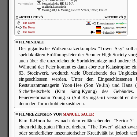
2,35:1 anamorph (HD 1080p)
koreanisch dts-HD 5.1 MA
englisch, koreanisch
Making-Of, CG Making, Deleted Scenes, Teaser, Trailer
AKTUELLSTE VÖ
WEITERE VÖ
The Tower
•
CJ Entertainment
•
The Tower
•
Splendid
•
The Tower
•
•
Splendid
•
FILMINHALT
Der gigantische Wolkenkratzerkomplex "Tower Sky" soll 
spektakulären Eröffnungsfeier der Seouler High Society vorg
auch über die unzureichende Sprinkleranlage und andere 
Während der Feier kommt es dann aber zur Katastrophe: ei
63. Stockwerk, wodurch viele Überlebende des Unglücks
eingeschlossen werden. Unter den Eingeschlossenen 
Restaurantmanagerin Yoon-Hee (Son Ye-Jin) und Hana (
Sicherheitschefs (Kim Sang-Kyung) des Gebäude
Feuerwehrmann Young-ki (Sul Kyung-Gu) versucht er die 
denn der Turm droht einzustürzen.
FILMREZENSION VON
MANUEL SAUER
Kim Ji-Hoon hat es nach dem enttäuschenden "Sector 7" 
einen richtig guten Film zu drehen. "The Tower" glänzt zwar
oder sonderlicher inszenatorischer Kreativität ist jedoch t