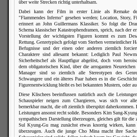
über weite Strecken richtig unterhaltsam.
Dabei kann der Film in erster Linie als Remake des
"Flammendes Inferno" gesehen werden; Location, Story, Fig
erinnert an John Guillermans Klassiker. So folgt die D
Schema klassischer Katastrophendramen, sprich, nach der er
Vorstellung der wichtigsten Figuren kommt es zum Desa
Rettung. Genretypisch gefolgt vom Sterben vermeintlicher Ha
Befugnisse und der einen oder anderen ziemlich forci
Charaktere sind allesamt bekannt: Lediglich Paul New
Sicherheitschef als Hauptfigur abgelöst, doch vom hero
dem obligatorischen Kind, über die arroganten Neureichen
Manager sind so ziemlich alle Stereotypen des Genres
Schwangere und ein älteres Paar haben es in die Geschicht
Figurenentwicklung bleibt es bei bekannten Mustern, oder au
Diese Klischees beeinflussen natürlich auch die Leistungen 
Schauspieler neigen zum Chargieren, was sich vor all
bemerkbar macht, die oft ziemlich überspitzt daherkommen.
Leistungen ansonst recht solide. Besonders Kim Sang-Kyung
sympathischen Darstellung überzeugen, gleiches gilt für die 
Sul Kyung-Gu mag zunächst etwas knorrig wirken, kann 
überzeugen. Auch die junge Cho Mina macht ihre Sache 