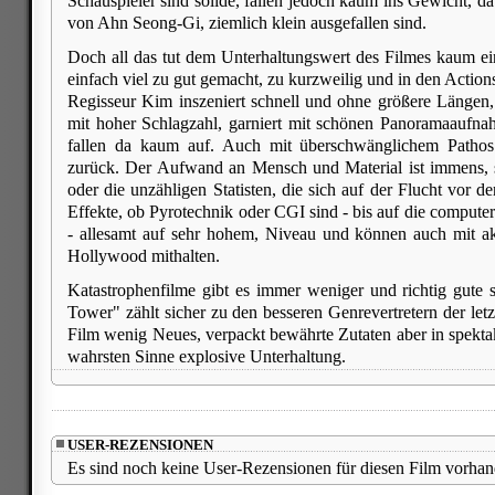
Schauspieler sind solide, fallen jedoch kaum ins Gewicht, da
von Ahn Seong-Gi, ziemlich klein ausgefallen sind.
Doch all das tut dem Unterhaltungswert des Filmes kaum ei
einfach viel zu gut gemacht, zu kurzweilig und in den Actions
Regisseur Kim inszeniert schnell und ohne größere Längen
mit hoher Schlagzahl, garniert mit schönen Panoramaaufna
fallen da kaum auf. Auch mit überschwänglichem Patho
zurück. Der Aufwand an Mensch und Material ist immens, s
oder die unzähligen Statisten, die sich auf der Flucht vor 
Effekte, ob Pyrotechnik oder CGI sind - bis auf die compute
- allesamt auf sehr hohem, Niveau und können auch mit ak
Hollywood mithalten.
Katastrophenfilme gibt es immer weniger und richtig gute s
Tower" zählt sicher zu den besseren Genrevertretern der letz
Film wenig Neues, verpackt bewährte Zutaten aber in spektak
wahrsten Sinne explosive Unterhaltung.
USER-REZENSIONEN
Es sind noch keine User-Rezensionen für diesen Film vorhan