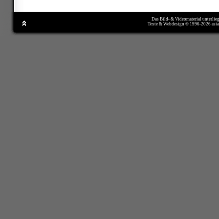
Das Bild- & Videomaterial unterlie
Texte & Webdesign © 1996-2026 asi