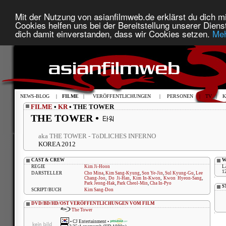
Mit der Nutzung von asianfilmweb.de erklärst du dich mi
Cookies helfen uns bei der Bereitstellung unserer Diens
dich damit einverstanden, dass wir Cookies setzen.
Meh
NEWS-BLOG
|
FILME
|
VERÖFFENTLICHUNGEN
|
PERSONEN
|
TV
|
K
FILME
•
KR
• THE TOWER
THE TOWER •
aka THE TOWER - TöDLICHES INFERNO
KOREA 2012
CAST & CREW
W
REGIE
Kim Ji-Hoon
L
1
DARSTELLER
Cho Mina
,
Kim Sang-Kyung
,
Son Ye-Jin
,
Sul Kyung-Gu
,
Lee
Chang-Joo
,
Do Ji-Han
,
Kim In-Kwon
,
Kwon Hyeon-Sang
,
Park Jeong-Hak
,
Park Cheol-Min
,
Cha In-Pyo
S
SCRIPT/BUCH
Kim Sang-Don
DVD/BD/HD/OST VERÖFFENTLICHUNGEN VOM FILM
The Tower
•
CJ Entertainment
•