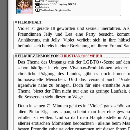
2,35:1 anamorph
deutsch DD 5.1, tagalog DD 2.0
deutsch
Trailershow, Originaltrailer
FILMINHALT
Violet ist gerade 18 geworden und sexuell unerfahren. Al
Freundinnen Jelly und Lea eine Party besucht, kommt 
Annäherung mit Jelly. Violet verliebt sich in ihre hübs
befindet sich bereits in einer Beziehung mit ihrem Freund Sa
FILMREZENSION VON
CHRISTIAN SüSSMEIER
Das Thema des Umgangs mit der LGBTQ+-Szene auf den Ph
schon häufiger in einigen Vivamax-Produktionen wieder.
christliche Prägung des Landes, gibt es doch immer n
homosexuelle Menschen. Und das versucht auch "Viole
irgendwie nahe zu bringen. Doch für eine ernsthafte Au
Thema, bietet der Film nicht nur eine zu geringe Laufzeit, 
die Sexszenen steht dieser im Wege.
Denn in seinen 71 Minuten geht es in "Violet" ganz schön zu
alten Pinku Eiga aus Japan, scheint man hier eine gewis
erfüllen zu wollen. Und so darf man Hauptdarstellerin Al
allerlei erotischen Momenten beobachten - alleine beim Mas
besten Freundin zuhause oder zusammen mit dieser, ihrem 