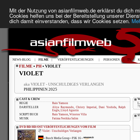
Mit der Nutzung von asianfilmweb.de erklärst du dich mi
Cookies helfen uns bei der Bereitstellung unserer Diens
dich damit einverstanden, dass wir Cookies setzen.
Meh
NEWS-BLOG
|
FILME
|
VERÖFFENTLICHUNGEN
|
PERSONEN
|
TV
|
K
FILME
•
PH
• VIOLET
VIOLET
aka VIOLET - UNSCHULDIGES VERLANGEN
PHILIPPINEN 2025
CAST & CREW
W
REGIE
Rain Yamson
L
7
DARSTELLER
Aliya Raymundo
,
Christy Imperial
,
Dani Yoshida
,
Ralph
Engle
,
Lloyd Agustin
SCRIPT/BUCH
Rain Yamson
,
Winston Villa
S
MUSIK
Fatima Nerikka Salim
DVD/BD/HD/OST VERÖFFENTLICHUNGEN VOM FILM
Violet - Unschuldiges Verlangen
•
Busch Media Group
• FSK 16 •