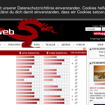
t unserer Datenschutzrichtlinie einverstanden. Cookies helfe
lärst du dich damit einverstanden, dass wir Cookies setzen
Login |
Regist
Eingeloggt ble
N
|
PERSONEN
|
TV
|
KINO
|
TRAILER
|
ARTIKEL
|
FORUM
SHOP
NAVIGATIO
Titel 
UR
FEATURES
AFW-WERTUNG
USER-WERTUNG
Seite
FILMEMPF
4
MOON WARRI
1
HK 1992
Ein beeindruck
verzweifelter Li
2
Treue handelt.
1
gut...