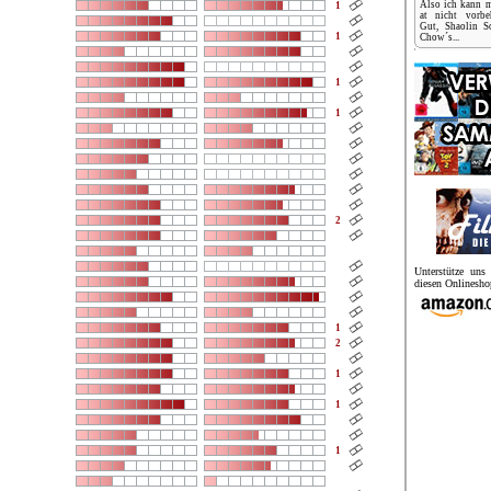
Also ich kann 
1
at nicht vorbeh
Gut, Shaolin S
1
Chow´s...
1
1
2
Unterstütze un
diesen Onlinesho
1
2
1
1
1