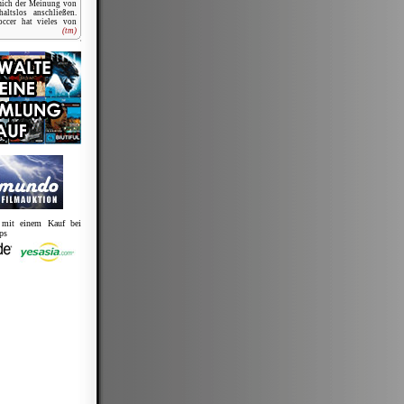
mich der Meinung von
altslos anschließen.
occer hat vieles von
(tm)
s mit einem Kauf bei
ps