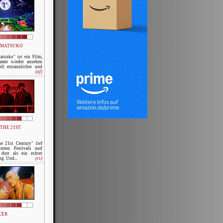
 MATSUKO
tsuko" ist ein Film,
mmer wieder ansehen
ll erstaunlicher und
(af)
THE 21ST
e 21st Century" lief
reren Festivals und
 dort als ein echter
g. Und...
(cs)
CER