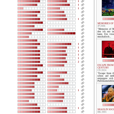
1
1
1
1
MEMORIES OF
JP 2006
"Memories of Ma
den ich mir i
kann. Ein visue
musikalisch...
1
1
1
1
1
2
ESCAPE FROM 
CENTURY
CN 2024
"Escape from th
schon auf meh
entpuppte sich
Publikumslieblin
1
1
SHAOLIN SOC
HK 2001