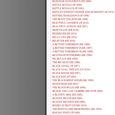
BANGKOK DANGEROUS (TH 2000)
BATTLE ROYALE (JP 2000)
BATTLE ROYALE II (JP 2003)
BATTLES WITHOUT HONOR AND HUMANITY (JP 1973)
BAYSIDE SHAKEDOWN (JP 1998)
THE BEAST STALKER (HK 2008)
BEAUTIFUL GOODBYE (JP 2019)
BEAUTIFUL SUNDAY (KR 2007)
BEDEVILLED (KR 2010)
BEDSPACER (PH 2024)
BELA LUNA (PH 2023)
BELIEVER (KR 2018)
A BETTER TOMORROW (HK 1986)
A BETTER TOMORROW II (HK 1987)
A BETTER TOMORROW III (HK 1989)
BEYOND HYPOTHERMIA (HK 1996)
BIG BULLET (HK 1996)
THE BIG HEAT (HK 1988)
BLACK ANGEL (JP 1997)
BLACK COAL, THIN ICE (CN 2014)
BLACK HOUSE (KR 2007)
BLACK KISS (JP 2004)
THE BLACKSHEEP AFFAIR (HK 1998)
BLOOD RAIN (KR 2005)
THE BLOOD RULES (HK 2000)
BLOOD: THE LAST VAMPIRE (HK/JP/FR 2009)
A BLOODY ARIA (KR 2006)
BLOODY BEACH (KR 2000)
BLOODY REUNION (KR 2006)
BODIES AT REST (CN/HK 2019)
THE BODYGUARD FROM BEIJING (HK 1994)
BOILING POINT (JP 1990)