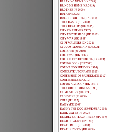
BREAKING NEWS (HK 2004)
BRING ME HOME (KR 2019)
BROTHER (JP 2000)
BULA (PH 2022)
BULLET FOR HIRE (HK 1991)
THE CHASER (KR 2008)
THE CHEATERS (HK 2001)
CITY ON FIRE (HK 1987)
CITY UNDER SIEGE (HK 2010)
CITY WAR (HK 1988)
CLIFF WALKERS (CN 2021)
CLOUDY MOUNTAIN (CN 2021)
COLD FISH (JP 2010)
COLD WAR (HK 2012)
COLOUR OF THE TRUTH (HK 2003)
COMING SOON (TH 2008)
COMMANDO FURY (HK 1986)
CONCRETE UTOPIA (KR 2023)
CONFESSION OF MURDER (KR 2012)
CONFESSIONS (JP 2010)
COP ON A MISSION (HK 2001)
THE CORRUPTOR (USA 1999)
CRIME STORY (HK 1993)
CROSS FIRE (JP 2000)
CURE (JP 1997)
DAISY (KR 2006)
DANNY THE DOG (FR/UK/USA 2005)
DARK WATER (JP 2002)
DEADLY OUTLAW: REKKA (JP 2002)
DEAD OR ALIVE (JP 1999)
DEATH BELL (KR 2008)
DEATHNET.COM (HK 2000)