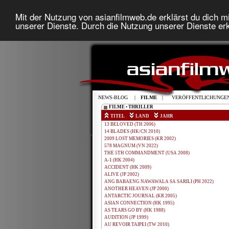
Mit der Nutzung von asianfilmweb.de erklärst du dich mi
unserer Dienste. Durch die Nutzung unserer Dienste erk
NEWS-BLOG
|
FILME
|
VERÖFFENTLICHUNGE
FILME • THRILLER
TITEL
LAND
JAHR
13 BELOVED (TH 2006)
14 BLADES (HK/CN 2010)
2009 LOST MEMORIES (KR 2002)
578 MAGNUM (VN 2022)
THE 5TH COMMANDMENT (USA 2008)
A-1 (HK 2004)
ACCIDENT (HK 2009)
ALIVE (JP 2002)
ANG BABAENG NAWAWALA SA SARILI (PH 2022)
ANOTHER HEAVEN (JP 2000)
ANTARCTIC JOURNAL (KR 2005)
ASIAN CONNECTION (HK 1995)
AS TEARS GO BY (HK 1988)
AUDITION (JP 1999)
AU REVOIR TAIPEI (TW 2010)