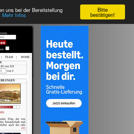
Bitte
n uns bei der Bereitstellung
bestätigen!
.
Mehr Infos
rieren
iben
|
TEAM
|
HOME
N
1-85 von 326
von 4
EHLUNGEN
ORS
ender Film, der von
ebe, Freundschaft und
 Wobei auch die sehr
(tc)