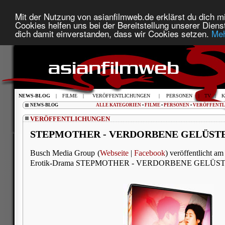
Mit der Nutzung von asianfilmweb.de erklärst du dich mi
Cookies helfen uns bei der Bereitstellung unserer Diens
dich damit einverstanden, dass wir Cookies setzen.
Meh
NEWS-BLOG
|
FILME
|
VERÖFFENTLICHUNGEN
|
PERSONEN
|
TV
|
K
NEWS-BLOG
ALLE KATEGORIEN
•
FILME
•
PERSONEN
•
VERÖFFENT
VERÖFFENTLICHUNGEN
STEPMOTHER - VERDORBENE GELÜSTE -
Busch Media Group (
Webseite
|
Facebook
) veröffentlicht am
Erotik-Drama STEPMOTHER - VERDORBENE GELÜSTE