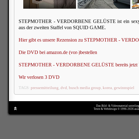
STEPMOTHER - VERDORBENE GELÜSTE ist ein sexy 
aus der zweiten Staffel von SQUID GAME.
Hier gibt es unsere Rezension zu STEPMOTHER - V
Die DVD bei amazon.de (vor-)bestellen
STEPMOTHER - VERDORBENE GELÜSTE bereits jetzt bei
Wir verlosen 3 DVD
TAGS:
pressemitteilung
,
dvd
,
busch media group
,
korea
,
gewinnspiel
Das Bild- & Videomaterial unterlie
Texte & Webdesign © 1996-2026 asi