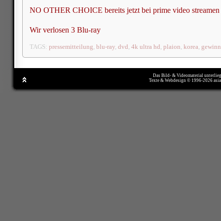
NO OTHER CHOICE bereits jetzt bei prime video streamen
Wir verlosen 3 Blu-ray
TAGS:
pressemitteilung
,
blu-ray
,
dvd
,
4k ultra hd
,
plaion
,
korea
,
gewinn
Das Bild- & Videomaterial unterlie
Texte & Webdesign © 1996-2026 asi