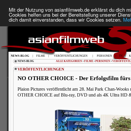
Mit der Nutzung von asianfilmweb.de erklärst du dich mi
Cookies helfen uns bei der Bereitstellung unserer Diens
dich damit einverstanden, dass wir Cookies setzen.
Meh
NEWS-BLOG
|
FILME
|
VERÖFFENTLICHUNGEN
|
PERSONEN
|
TV
|
K
NEWS-BLOG
ALLE KATEGORIEN
•
FILME
•
PERSONEN
•
VERÖFFENT
VERÖFFENTLICHUNGEN
NO OTHER CHOICE - Der Erfolgsfilm fürs
Plaion Pictures veröffentlicht am 28. Mai Park Chan-Wooks
OTHER CHOICE auf Blu-ray, DVD und als 4K Ultra HD &