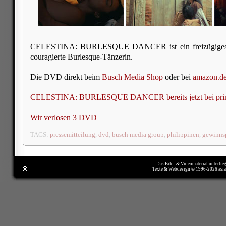
CELESTINA: BURLESQUE DANCER ist ein freizügiges E
couragierte Burlesque-Tänzerin.
Die DVD direkt beim
Busch Media Shop
oder bei
amazon.de 
CELESTINA: BURLESQUE DANCER bereits jetzt bei prim
Wir verlosen 3 DVD
TAGS:
pressemitteilung
,
dvd
,
busch media group
,
philippinen
,
gewinns
Das Bild- & Videomaterial unterlie
Texte & Webdesign © 1996-2026 asi