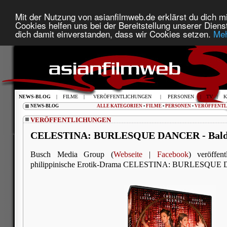
Mit der Nutzung von asianfilmweb.de erklärst du dich mi
Cookies helfen uns bei der Bereitstellung unserer Diens
dich damit einverstanden, dass wir Cookies setzen.
Meh
NEWS-BLOG
|
FILME
|
VERÖFFENTLICHUNGEN
|
PERSONEN
|
TV
|
K
NEWS-BLOG
ALLE KATEGORIEN
•
FILME
•
PERSONEN
•
VERÖFFENT
VERÖFFENTLICHUNGEN
CELESTINA: BURLESQUE DANCER - Bald
Busch Media Group (
Webseite
|
Facebook
) veröffen
philippinische Erotik-Drama CELESTINA: BURLESQUE