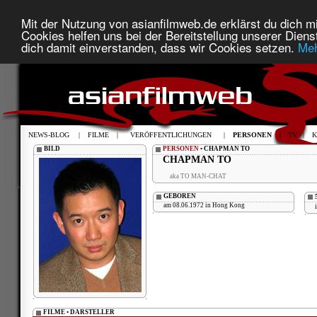
Mit der Nutzung von asianfilmweb.de erklärst du dich mi
Cookies helfen uns bei der Bereitstellung unserer Diens
dich damit einverstanden, dass wir Cookies setzen.
Meh
NEWS-BLOG
|
FILME
|
VERÖFFENTLICHUNGEN
|
PERSONEN
|
TV
|
K
BILD
PERSONEN
• CHAPMAN TO
CHAPMAN TO
aka TO MAN-CHAT
GEBOREN
am 08.06.1972 in Hong Kong
FILME • DARSTELLER