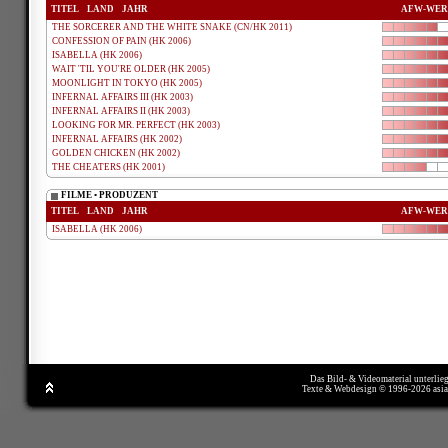
TITEL
LAND
JAHR
AFW-WER
THE SORCERER AND THE WHITE SNAKE (CN/HK 2011)
CONFESSION OF PAIN (HK 2006)
ISABELLA (HK 2006)
WAIT 'TIL YOU'RE OLDER (HK 2005)
MOONLIGHT IN TOKYO (HK 2005)
INFERNAL AFFAIRS III (HK 2003)
INFERNAL AFFAIRS II (HK 2003)
LOOKING FOR MR. PERFECT (HK 2003)
INFERNAL AFFAIRS (HK 2002)
GOLDEN CHICKEN (HK 2002)
THE CHEATERS (HK 2001)
FILME • PRODUZENT
TITEL
LAND
JAHR
AFW-WER
ISABELLA (HK 2006)
Das Bild- & Videomaterial unterlie
Texte & Webdesign © 1996-2026 asi