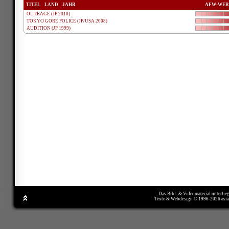
TITEL
LAND
JAHR
AFW-WER
OUTRAGE (JP 2010)
TOKYO GORE POLICE (JP/USA 2008)
AUDITION (JP 1999)
Das Bild- & Videomaterial unterlie
Texte & Webdesign © 1996-2026 asi