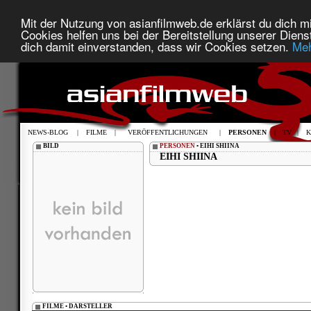
Mit der Nutzung von asianfilmweb.de erklärst du dich mi
Cookies helfen uns bei der Bereitstellung unserer Diens
dich damit einverstanden, dass wir Cookies setzen.
Meh
NEWS-BLOG
|
FILME
|
VERÖFFENTLICHUNGEN
|
PERSONEN
|
TV
|
K
BILD
PERSONEN
• EIHI SHIINA
EIHI SHIINA
FILME • DARSTELLER