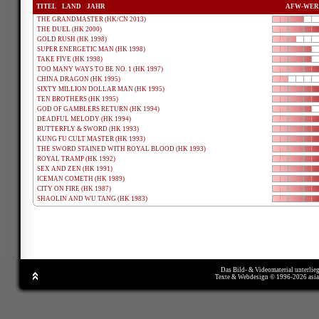
TITEL
LAND
JAHR
AFW-WER
THE GRANDMASTER (HK/CN 2013)
THE DUEL (HK 2000)
GOLD RUSH (HK 1998)
SUPER ENERGETIC MAN (HK 1998)
TAKE FIVE (HK 1998)
TOO MANY WAYS TO BE NO. 1 (HK 1997)
CHINA DRAGON (HK 1995)
SIXTY MILLION DOLLAR MAN (HK 1995)
TEN BROTHERS (HK 1995)
GOD OF GAMBLERS RETURN (HK 1994)
DEADFUL MELODY (HK 1994)
BUTTERFLY & SWORD (HK 1993)
KUNG FU CULT MASTER (HK 1993)
THE SWORD STAINED WITH ROYAL BLOOD (HK 1993)
ROYAL TRAMP (HK 1992)
SEX AND ZEN (HK 1991)
ICEMAN COMETH (HK 1989)
CITY ON FIRE (HK 1987)
SHAOLIN AND WU TANG (HK 1983)
Das Bild- & Videomaterial unterlie
Texte & Webdesign © 1996-2026 asi