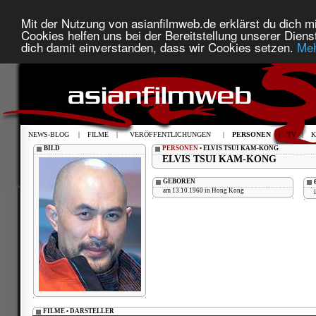
Mit der Nutzung von asianfilmweb.de erklärst du dich mi
Cookies helfen uns bei der Bereitstellung unserer Diens
dich damit einverstanden, dass wir Cookies setzen.
Meh
NEWS-BLOG
|
FILME
|
VERÖFFENTLICHUNGEN
|
PERSONEN
|
TV
|
K
BILD
PERSONEN
• ELVIS TSUI KAM-KONG
ELVIS TSUI KAM-KONG
GEBOREN
am 13.10.1960 in Hong Kong
FILME • DARSTELLER