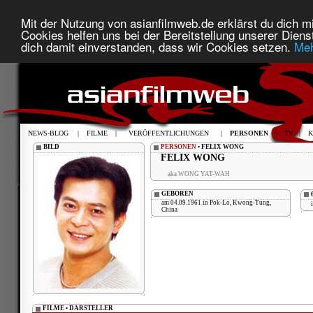
Mit der Nutzung von asianfilmweb.de erklärst du dich mi
Cookies helfen uns bei der Bereitstellung unserer Diens
dich damit einverstanden, dass wir Cookies setzen.
Meh
NEWS-BLOG
|
FILME
|
VERÖFFENTLICHUNGEN
|
PERSONEN
|
TV
|
K
BILD
PERSONEN
• FELIX WONG
FELIX WONG
aka WONG YAT-WAH
GEBOREN
am 04.09.1961 in Pok-Lo, Kwong-Tung,
China
FILME • DARSTELLER