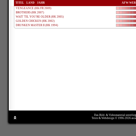
TITEL
LAND
JAHR
AFW-WER
VENGEANCE (HK/FR 2009)
BROTHERS (HK 2007)
WAIT 'TIL YOU'RE OLDER (HK 2005)
GOLDEN CHICKEN (HK 2002)
DRUNKEN MASTER II (HK 1994)
Das Bild- & Videomaterial unterlie
Texte & Webdesign © 1996-2026 asi