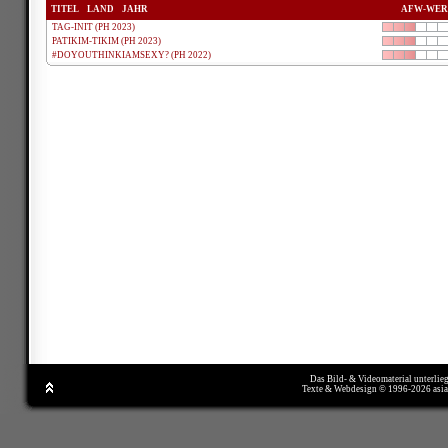
TITEL
LAND
JAHR
AFW-WER
TAG-INIT (PH 2023)
PATIKIM-TIKIM (PH 2023)
#DOYOUTHINKIAMSEXY? (PH 2022)
Das Bild- & Videomaterial unterlie
Texte & Webdesign © 1996-2026 asi