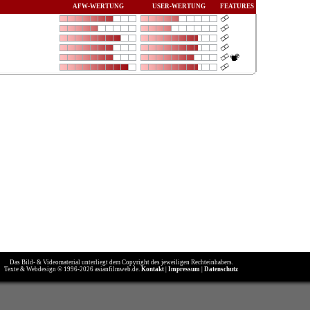
AFW-WERTUNG
USER-WERTUNG
FEATURES
Das Bild- & Videomaterial unterliegt dem Copyright des jeweiligen Rechteinhabers.
Texte & Webdesign © 1996-2026 asianfilmweb.de.
Kontakt
|
Impressum
|
Datenschutz