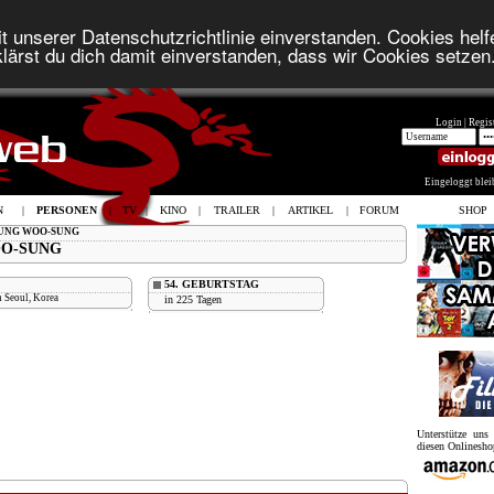
t unserer Datenschutzrichtlinie einverstanden. Cookies helfe
lärst du dich damit einverstanden, dass wir Cookies setzen
Login |
Regist
Eingeloggt ble
N
|
PERSONEN
|
TV
|
KINO
|
TRAILER
|
ARTIKEL
|
FORUM
SHOP
JUNG WOO-SUNG
O-SUNG
54. GEBURTSTAG
n Seoul, Korea
in 225 Tagen
Unterstütze un
diesen Onlinesho