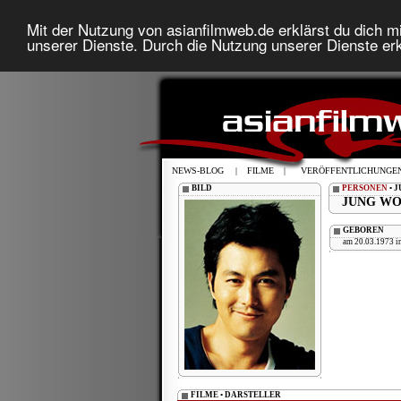
Mit der Nutzung von asianfilmweb.de erklärst du dich mi
unserer Dienste. Durch die Nutzung unserer Dienste erk
NEWS-BLOG
|
FILME
|
VERÖFFENTLICHUNGE
BILD
PERSONEN
• 
JUNG WO
GEBOREN
am 20.03.1973 i
FILME • DARSTELLER