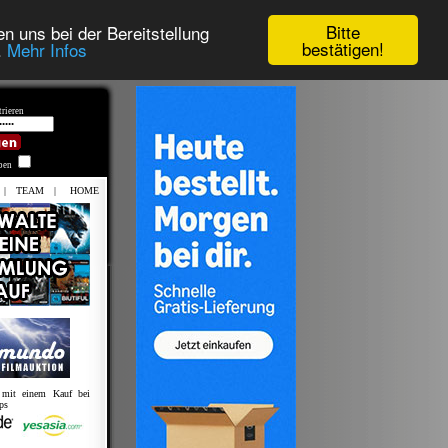
Bitte
n uns bei der Bereitstellung
bestätigen!
.
Mehr Infos
rieren
iben
|
TEAM
|
HOME
s mit einem Kauf bei
ps