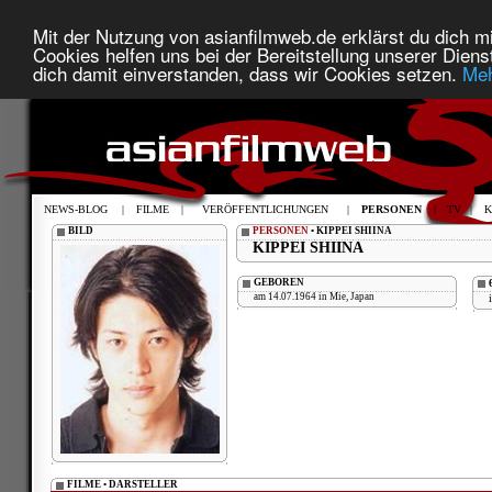
Mit der Nutzung von asianfilmweb.de erklärst du dich mi
Cookies helfen uns bei der Bereitstellung unserer Diens
dich damit einverstanden, dass wir Cookies setzen.
Meh
NEWS-BLOG
|
FILME
|
VERÖFFENTLICHUNGEN
|
PERSONEN
|
TV
|
K
BILD
PERSONEN
• KIPPEI SHIINA
KIPPEI SHIINA
GEBOREN
am 14.07.1964 in Mie, Japan
FILME • DARSTELLER