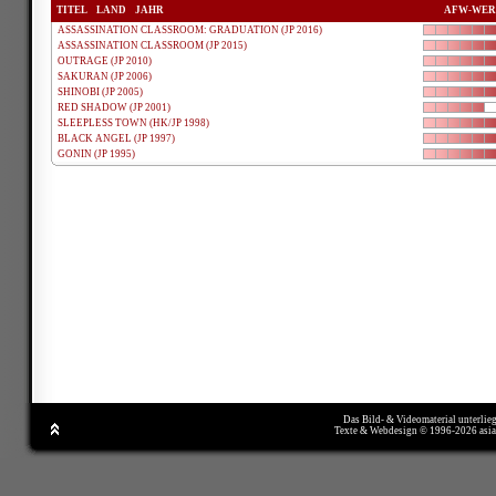
TITEL
LAND
JAHR
AFW-WER
ASSASSINATION CLASSROOM: GRADUATION (JP 2016)
ASSASSINATION CLASSROOM (JP 2015)
OUTRAGE (JP 2010)
SAKURAN (JP 2006)
SHINOBI (JP 2005)
RED SHADOW (JP 2001)
SLEEPLESS TOWN (HK/JP 1998)
BLACK ANGEL (JP 1997)
GONIN (JP 1995)
Das Bild- & Videomaterial unterlie
Texte & Webdesign © 1996-2026 asi