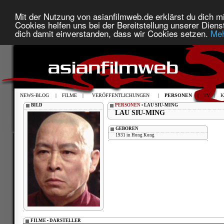
Mit der Nutzung von asianfilmweb.de erklärst du dich mi
Cookies helfen uns bei der Bereitstellung unserer Diens
dich damit einverstanden, dass wir Cookies setzen.
Meh
NEWS-BLOG
|
FILME
|
VERÖFFENTLICHUNGEN
|
PERSONEN
|
TV
|
K
BILD
PERSONEN
• LAU SIU-MING
LAU SIU-MING
GEBOREN
1931 in Hong Kong
FILME • DARSTELLER