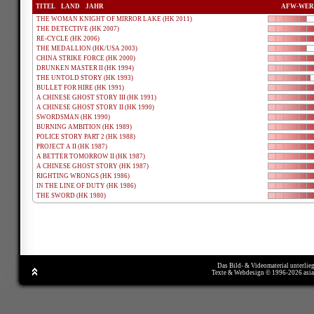
TITEL
LAND
JAHR
AFW-WER
THE WOMAN KNIGHT OF MIRROR LAKE (HK 2011)
THE DETECTIVE (HK 2007)
RE-CYCLE (HK 2006)
THE MEDALLION (HK/USA 2003)
CHINA STRIKE FORCE (HK 2000)
DRUNKEN MASTER II (HK 1994)
THE UNTOLD STORY (HK 1993)
BULLET FOR HIRE (HK 1991)
A CHINESE GHOST STORY III (HK 1991)
A CHINESE GHOST STORY II (HK 1990)
SWORDSMAN (HK 1990)
BURNING AMBITION (HK 1989)
POLICE STORY PART 2 (HK 1988)
PROJECT A II (HK 1987)
A BETTER TOMORROW II (HK 1987)
A CHINESE GHOST STORY (HK 1987)
RIGHTING WRONGS (HK 1986)
IN THE LINE OF DUTY (HK 1986)
THE SWORD (HK 1980)
Das Bild- & Videomaterial unterlie
Texte & Webdesign © 1996-2026 asi