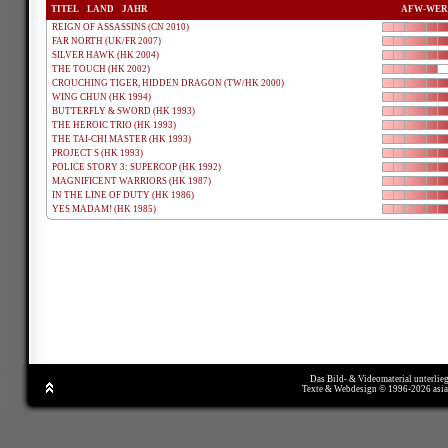
TITEL
LAND
JAHR
AFW-WER
REIGN OF ASSASSINS (CN 2010)
FAR NORTH (UK/FR 2007)
SILVER HAWK (HK 2004)
THE TOUCH (HK 2002)
CROUCHING TIGER, HIDDEN DRAGON (TW/HK 2000)
WING CHUN (HK 1994)
BUTTERFLY & SWORD (HK 1993)
THE HEROIC TRIO (HK 1993)
THE TAI-CHI MASTER (HK 1993)
PROJECT S (HK 1993)
POLICE STORY 3: SUPERCOP (HK 1992)
MAGNIFICENT WARRIORS (HK 1987)
IN THE LINE OF DUTY (HK 1986)
YES MADAM! (HK 1985)
Das Bild- & Videomaterial unterlie
Texte & Webdesign © 1996-2026 asi