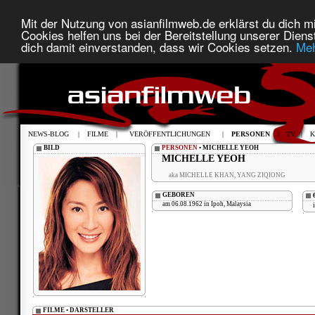
Mit der Nutzung von asianfilmweb.de erklärst du dich mi
Cookies helfen uns bei der Bereitstellung unserer Diens
dich damit einverstanden, dass wir Cookies setzen.
Meh
NEWS-BLOG
|
FILME
|
VERÖFFENTLICHUNGEN
|
PERSONEN
|
TV
|
K
BILD
PERSONEN
• MICHELLE YEOH
MICHELLE YEOH
aka MICHELLE KHAN, YANG ZIQIONG
GEBOREN
am 06.08.1962 in Ipoh, Malaysia
FILME • DARSTELLER