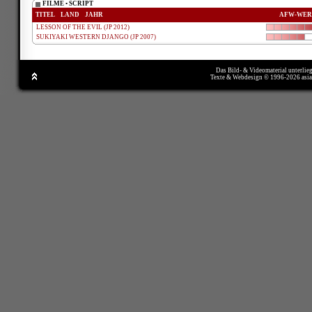
FILME • SCRIPT
TITEL
LAND
JAHR
AFW-WER
LESSON OF THE EVIL (JP 2012)
SUKIYAKI WESTERN DJANGO (JP 2007)
Das Bild- & Videomaterial unterlie
Texte & Webdesign © 1996-2026 asi