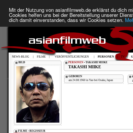
Mit der Nutzung von asianfilmweb.de erklärst du dich mi
Cookies helfen uns bei der Bereitstellung unserer Diens
dich damit einverstanden, dass wir Cookies setzen.
Meh
NEWS-BLOG
|
FILME
|
VERÖFFENTLICHUNGEN
|
PERSONEN
|
TV
|
K
BILD
PERSONEN
• TAKASHI MIIKE
TAKASHI MIIKE
GEBOREN
am 24.08.1960 in Yao bei Osaka, Japan
FILME • REGISSEUR