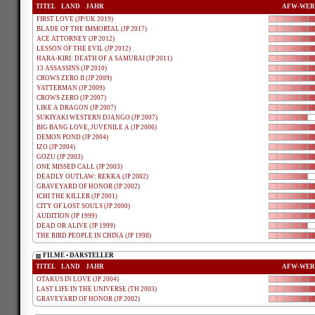
TITEL
LAND
JAHR
AFW-WER
FIRST LOVE (JP/UK 2019)
BLADE OF THE IMMORTAL (JP 2017)
ACE ATTORNEY (JP 2012)
LESSON OF THE EVIL (JP 2012)
HARA-KIRI: DEATH OF A SAMURAI (JP 2011)
13 ASSASSINS (JP 2010)
CROWS ZERO II (JP 2009)
YATTERMAN (JP 2009)
CROWS ZERO (JP 2007)
LIKE A DRAGON (JP 2007)
SUKIYAKI WESTERN DJANGO (JP 2007)
BIG BANG LOVE, JUVENILE A (JP 2006)
DEMON POND (JP 2004)
IZO (JP 2004)
GOZU (JP 2003)
ONE MISSED CALL (JP 2003)
DEADLY OUTLAW: REKKA (JP 2002)
GRAVEYARD OF HONOR (JP 2002)
ICHI THE KILLER (JP 2001)
CITY OF LOST SOULS (JP 2000)
AUDITION (JP 1999)
DEAD OR ALIVE (JP 1999)
THE BIRD PEOPLE IN CHINA (JP 1998)
FILME • DARSTELLER
TITEL
LAND
JAHR
AFW-WER
OTAKUS IN LOVE (JP 2004)
LAST LIFE IN THE UNIVERSE (TH 2003)
GRAVEYARD OF HONOR (JP 2002)