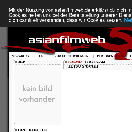
Mit der Nutzung von asianfilmweb.de erklärst du dich mi
Cookies helfen uns bei der Bereitstellung unserer Diens
dich damit einverstanden, dass wir Cookies setzen.
Meh
NEWS-BLOG
|
FILME
|
VERÖFFENTLICHUNGEN
|
PERSONEN
|
TV
|
K
BILD
PERSONEN
• TETSU SAWAKI
TETSU SAWAKI
FILME • DARSTELLER