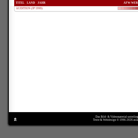
TITEL
LAND
JAHR
AFW-WER
AUDITION (JP 1999)
Das Bild- & Videomaterial unterlie
Texte & Webdesign © 1996-2026 asi