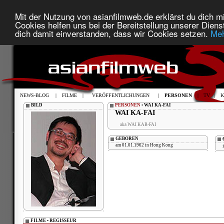
Mit der Nutzung von asianfilmweb.de erklärst du dich mi
Cookies helfen uns bei der Bereitstellung unserer Diens
dich damit einverstanden, dass wir Cookies setzen.
Meh
NEWS-BLOG
|
FILME
|
VERÖFFENTLICHUNGEN
|
PERSONEN
|
TV
|
K
BILD
PERSONEN
• WAI KA-FAI
WAI KA-FAI
aka WAI KAR-FAI
GEBOREN
am 01.01.1962 in Hong Kong
FILME • REGISSEUR