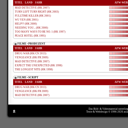
TITEL
LAND
JAHR
AFW-WER
MAD DETECTIVE (HK 2007)
TURN LEFT TURN RIGHT (HK 2003)
FULLTIME KILLER (HK 2001)
WU YEN (HK 2001)
HELP!!! (HK 2000)
NEEDING YOU... (HK 2000)
TOO MANY WAYS TO BE NO. 1 (HK 1997)
PEACE HOTEL (HK 1995)
FILME • PRODUZENT
TITEL
LAND
JAHR
AFW-WER
DRUG WAR (HK/CN 2013)
VENGEANCE (HK/FR 2009)
MAD DETECTIVE (HK 2007)
EXPECT THE UNEXPECTED (HK 1998)
THE LONGEST NITE (HK 1998)
FILME • SCRIPT
TITEL
LAND
JAHR
AFW-WER
DRUG WAR (HK/CN 2013)
VENGEANCE (HK/FR 2009)
MAD DETECTIVE (HK 2007)
Das Bild- & Videomaterial unterlie
Texte & Webdesign © 1996-2026 asi