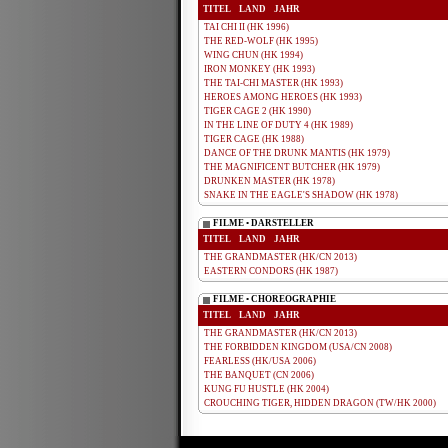
TITEL
LAND
JAHR
TAI CHI II (HK 1996)
THE RED-WOLF (HK 1995)
WING CHUN (HK 1994)
IRON MONKEY (HK 1993)
THE TAI-CHI MASTER (HK 1993)
HEROES AMONG HEROES (HK 1993)
TIGER CAGE 2 (HK 1990)
IN THE LINE OF DUTY 4 (HK 1989)
TIGER CAGE (HK 1988)
DANCE OF THE DRUNK MANTIS (HK 1979)
THE MAGNIFICENT BUTCHER (HK 1979)
DRUNKEN MASTER (HK 1978)
SNAKE IN THE EAGLE'S SHADOW (HK 1978)
FILME • DARSTELLER
TITEL
LAND
JAHR
THE GRANDMASTER (HK/CN 2013)
EASTERN CONDORS (HK 1987)
FILME • CHOREOGRAPHIE
TITEL
LAND
JAHR
THE GRANDMASTER (HK/CN 2013)
THE FORBIDDEN KINGDOM (USA/CN 2008)
FEARLESS (HK/USA 2006)
THE BANQUET (CN 2006)
KUNG FU HUSTLE (HK 2004)
CROUCHING TIGER, HIDDEN DRAGON (TW/HK 2000)