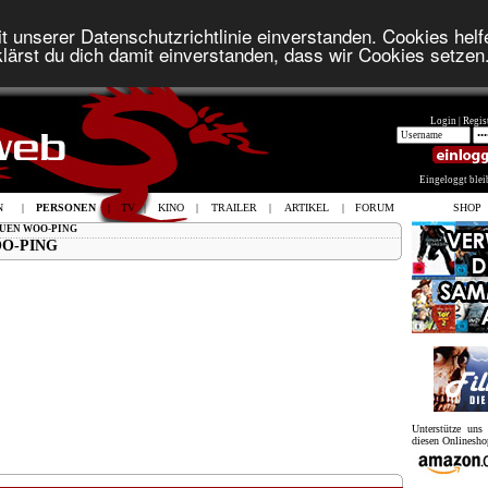
t unserer Datenschutzrichtlinie einverstanden. Cookies helfe
lärst du dich damit einverstanden, dass wir Cookies setzen
Login |
Regist
Eingeloggt ble
N
|
PERSONEN
|
TV
|
KINO
|
TRAILER
|
ARTIKEL
|
FORUM
SHOP
YUEN WOO-PING
O-PING
Unterstütze un
diesen Onlinesho