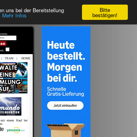
Bitte
n uns bei der Bereitstellung
bestätigen!
.
Mehr Infos
rieren
iben
|
TEAM
|
HOME
s mit einem Kauf bei
ps