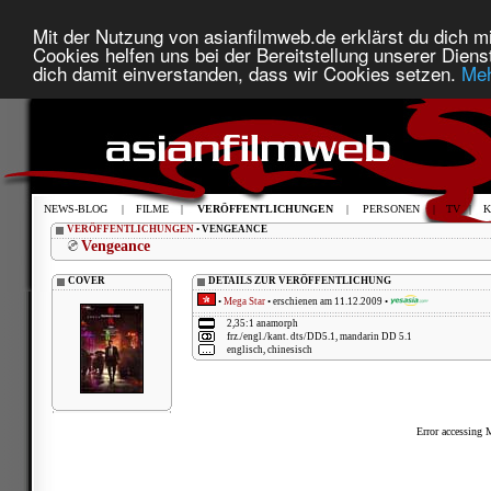
Mit der Nutzung von asianfilmweb.de erklärst du dich mi
Cookies helfen uns bei der Bereitstellung unserer Diens
dich damit einverstanden, dass wir Cookies setzen.
Meh
NEWS-BLOG
|
FILME
|
VERÖFFENTLICHUNGEN
|
PERSONEN
|
TV
|
K
VERÖFFENTLICHUNGEN
• VENGEANCE
Vengeance
COVER
DETAILS ZUR VERÖFFENTLICHUNG
•
Mega Star
• erschienen am 11.12.2009 •
2,35:1 anamorph
frz./engl./kant. dts/DD5.1, mandarin DD 5.1
englisch, chinesisch
Error accessing