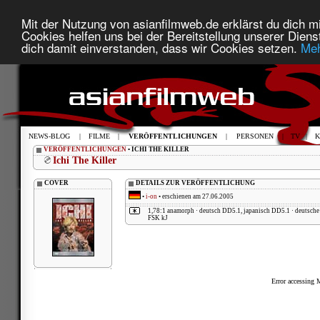
Mit der Nutzung von asianfilmweb.de erklärst du dich mi
Cookies helfen uns bei der Bereitstellung unserer Diens
dich damit einverstanden, dass wir Cookies setzen.
Meh
NEWS-BLOG
|
FILME
|
VERÖFFENTLICHUNGEN
|
PERSONEN
|
TV
|
K
VERÖFFENTLICHUNGEN
• ICHI THE KILLER
Ichi The Killer
COVER
DETAILS ZUR VERÖFFENTLICHUNG
•
i-on
• erschienen am 27.06.2005
1,78:1 anamorph · deutsch DD5.1, japanisch DD5.1 · deutsch
FSK kJ
Error accessing