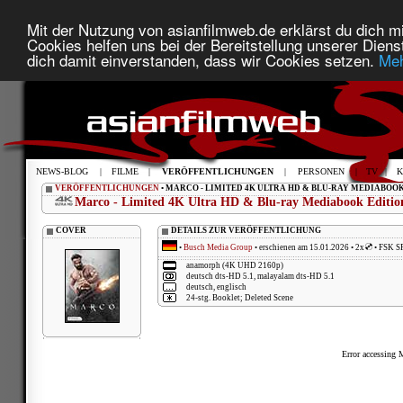
Mit der Nutzung von asianfilmweb.de erklärst du dich mi
Cookies helfen uns bei der Bereitstellung unserer Diens
dich damit einverstanden, dass wir Cookies setzen.
Meh
NEWS-BLOG
|
FILME
|
VERÖFFENTLICHUNGEN
|
PERSONEN
|
TV
|
K
VERÖFFENTLICHUNGEN
• MARCO - LIMITED 4K ULTRA HD & BLU-RAY MEDIABOOK
Marco - Limited 4K Ultra HD & Blu-ray Mediabook Editio
COVER
DETAILS ZUR VERÖFFENTLICHUNG
•
Busch Media Group
• erschienen am 15.01.2026 • 2x
• FSK S
anamorph (4K UHD 2160p)
deutsch dts-HD 5.1, malayalam dts-HD 5.1
deutsch, englisch
24-stg. Booklet; Deleted Scene
Error accessing