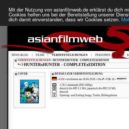
Mit der Nutzung von asianfilmweb.de erklärst du dich mi
Cookies helfen uns bei der Bereitstellung unserer Diens
dich damit einverstanden, dass wir Cookies setzen.
Meh
NEWS-BLOG
|
FILME
|
VERÖFFENTLICHUNGEN
|
PERSONEN
|
TV
|
K
VERÖFFENTLICHUNGEN
• HUNTERXHUNTER - COMPLETEXEDITION
HUNTERxHUNTER - COMPLETExEDITION
COVER
DETAILS ZUR VERÖFFENTLICHUNG
•
KSM
• erschienen am 18.06.2026 • 26x
• FSK 16 •
1,78:1 anamorph (HD 1080p)
deutsch dts-HD 5.1 MA, japanisch dts-HD 2.0 MA
deutsch
Opening- und Ending Songs, Trailer, Bildergalerien