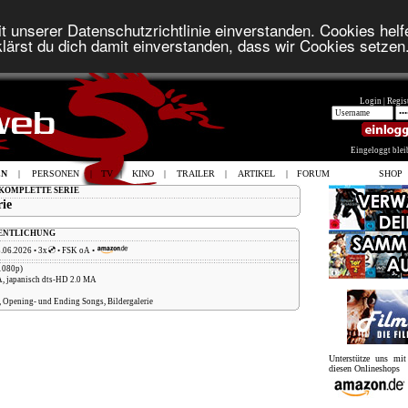
t unserer Datenschutzrichtlinie einverstanden. Cookies helfe
lärst du dich damit einverstanden, dass wir Cookies setzen
Login |
Regist
Eingeloggt ble
EN
|
PERSONEN
|
TV
|
KINO
|
TRAILER
|
ARTIKEL
|
FORUM
SHOP
E KOMPLETTE SERIE
rie
FENTLICHUNG
.06.2026 • 3x
• FSK oA •
1080p)
A, japanisch dts-HD 2.0 MA
, Opening- und Ending Songs, Bildergalerie
Unterstütze uns mi
diesen Onlineshops