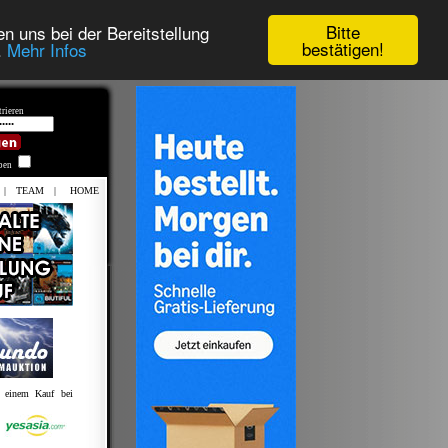
Bitte
n uns bei der Bereitstellung
bestätigen!
.
Mehr Infos
rieren
iben
|
TEAM
|
HOME
t einem Kauf bei