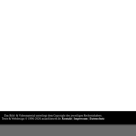
Das Bild- & Videomaterial unterliegt dem Copyright des jeweiligen Rechteinhabers.
Texte & Webdesign © 1996-2026 asianfilmweb.de.
Kontakt
|
Impressum
|
Datenschutz