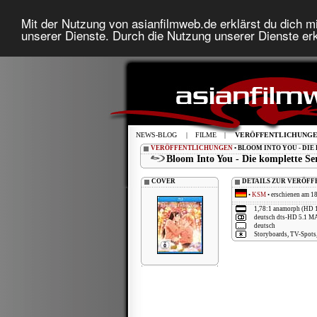
Mit der Nutzung von asianfilmweb.de erklärst du dich mi
unserer Dienste. Durch die Nutzung unserer Dienste erk
NEWS-BLOG
|
FILME
|
VERÖFFENTLICHUNG
VERÖFFENTLICHUNGEN
• BLOOM INTO YOU - DI
Bloom Into You - Die komplette Se
COVER
DETAILS ZUR VERÖF
•
KSM
• erschienen am 18
1,78:1 anamorph (HD 
deutsch dts-HD 5.1 M
deutsch
Storyboards, TV-Spots