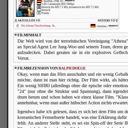
•
Sunfilm
• FSK 16 •
1,85:1 anamorph (HD 1080p)
deutsch dts-HD 7.1 MA, koreanisch dts-HD 7.1 MA
deutsch
Trailer
AKTUELLSTE VÖ
WEITERE VÖ
Die Athena Verschwörung - In...
•
Sunfilm
•
FILMINHALT
Die Welt wird von der terroristischen Vereinigung ''Athena'
an Special Agent Lee Jung-Woo und seinem Team, deren ge
aufzudecken. Dabei geraten sie in ein explosives Gefle
Verrat.
FILMREZENSION VON
RALPH DOEGE
Okay, wenn man das Hirn ausschaltet und ein wenig Geball
möchte, dann ist man hier richtig. Der Film wirkt, als hätt
Ein wenig SHIRI (allerdings ohne die epische oder emotio
"24" (nur ohne die Struktur und Spannung), dann irgende
drum herum und schon haben wir einen klasse Film. "Klass
annehmbar, wenn man außer hübscher Action nichts erwartet
Irgendwo habe ich gelesen, dass es sich bei dem Film um 
koreanischen Fernsehserie handelt, was eine Erklärung dafü
fehlt. An anderer Stelle steht, es sei ein Spin-off der Serie