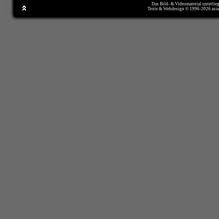
Das Bild- & Videomaterial unterlie
Texte & Webdesign © 1996-2026 asi