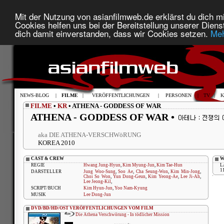
Mit der Nutzung von asianfilmweb.de erklärst du dich mi
Cookies helfen uns bei der Bereitstellung unserer Diens
dich damit einverstanden, dass wir Cookies setzen.
Meh
NEWS-BLOG
|
FILME
|
VERÖFFENTLICHUNGEN
|
PERSONEN
|
TV
|
K
FILME
•
KR
• ATHENA - GODDESS OF WAR
ATHENA - GODDESS OF WAR •
aka DIE ATHENA-VERSCHWöRUNG
KOREA 2010
CAST & CREW
W
REGIE
Hwang Jung-Hyun
,
Kim Myung-Jun
,
Kim Tae-Hun
L
1
DARSTELLER
Jung Woo-Sung
,
Soo Ae
,
Cha Seung-Won
,
Kim Min-Jong
,
Choi So Won
,
Yun Dong-Geun
,
Kim Yeong-Ae
,
Lee Ji-Ah
,
Lee Jeong-Kil
,
SCRIPT/BUCH
Kim Hyun-Jun
,
Yoo Nam-Kyung
MUSIK
Lee Dong-Jun
DVD/BD/HD/OST VERÖFFENTLICHUNGEN VOM FILM
Die Athena Verschwörung - In tödlicher Mission