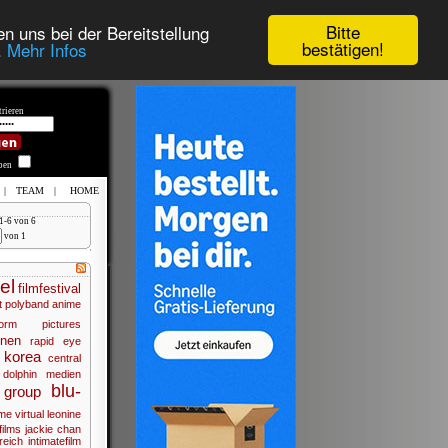
Bitte
n uns bei der Bereitstellung
bestätigen!
.
Mehr Infos
rieren
iben
|
TEAM
|
HOME
1-6 von 6
von 1
el
filmfestival
t
polyband anime
torm pictures
inen
rapid eye
korea
central
dolphin medien
blu-
group
me virtual
leonine
films
jackie chan
reich
intimatefilm