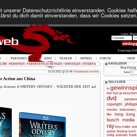
t unserer Datenschutzrichtlinie einverstanden. Cookies helfe
lärst du dich damit einverstanden, dass wir Cookies setzen
Login |
Regist
Eingeloggt ble
N
|
PERSONEN
|
TV
|
KINO
|
TRAILER
|
ARTIKEL
|
FORUM
SHOP
NAVIGATION
ILME
•
PERSONEN
•
VERÖFFENTLICHUNGEN
•
SONSTIGES
•
INTERNA
Blog-Eintrag 
01.03.2022 @ 10:48 •
Kommentar erstellen
Seite
 Action aus China
TAG-CLOUD
gewinnspi
antasy-Actioner A WRITER'S ODYSSEY - WÄCHTER DER ZEIT auf
tv
kim hye-ja
eksysten
dvd
pandas
philipp
capelight
movies
indonesien,
hong kong
film
busch media 
ray
kino
trailer
ani
anime
festival
koch 
shinji aramaki
frank