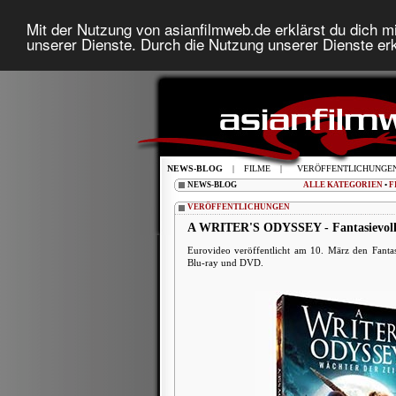
Mit der Nutzung von asianfilmweb.de erklärst du dich mi
unserer Dienste. Durch die Nutzung unserer Dienste erk
NEWS-BLOG
|
FILME
|
VERÖFFENTLICHUNGE
NEWS-BLOG
ALLE KATEGORIEN
•
F
VERÖFFENTLICHUNGEN
A WRITER'S ODYSSEY - Fantasievolle
Eurovideo veröffentlicht am 10. März den F
Blu-ray und DVD.