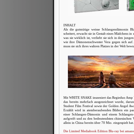
INHALT
Als die gutmütige weisse Schlangendämonin Bla
scheitert, erwacht sie in Gestalt eines Mädchens 
was sie wirklich ist, verliebt sie sich in den ju
wie ihre Dämonenschwester Vera gegen sich auf. 
muss sie sich ihres wahren Platzes in der Welt bew
Mit WHITE SNAKE inszeniert das Regieduo Amp Wo
das bereits mehrfach ausgezeichnet wurde, darun
Student Film Festival sowie der Golden Angel Aw
Erzählt wird in atemberaubenden Bildern ein p
einer Schlangen-Dämonin und einem Schlangen-J
aufgreift und zu den bedeutendsten chinesischen
allein in China bereits über 70 Mio. eingespielt hat.
Die Limited Mediabook Edition Blu-ray bei amazon