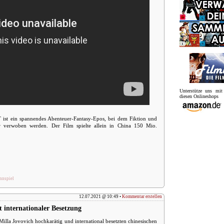
Unterstütze uns mi
diesen Onlineshops
ein spannendes Abenteuer-Fantasy-Epos, bei dem Fiktion und
der verwoben werden. Der Film spielte allein in China 150 Mio.
nnspiel
12.07.2021 @ 10:49 •
Kommentar erstellen
internationaler Besetzung
 Milla Jovovich hochkarätig und international besetzten chinesischen