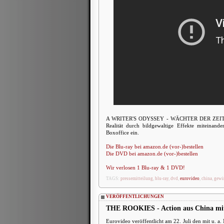
A WRITER'S ODYSSEY - WÄCHTER DER ZEIT ist 
Realität durch bildgewaltige Effekte miteinan
Boxoffice ein.
Die Blu-ray bei amazon.de (vor-)bestellen
Die DVD bei amazon.de (vor-)bestellen
Wir verlosen 1 Blu-ray & 1 DVD!
TAGS:
pressemitteilung
,
blu-ray
,
dvd
,
eurovideo
,
china
,
gewi
VERÖFFENTLICHUNGEN
THE ROOKIES - Action aus China mit 
Eurovideo veröffentlicht am 22. Juli den mit u. a.