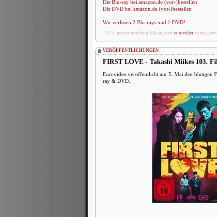
Die Blu-ray bei amazon.de (vor-)bestellen
Die DVD bei amazon.de (vor-)bestellen
Wir verlosen 2 Blu-rays und 1 DVD!
TAGS:
pressemitteilung
,
blu-ray
,
dvd
,
eurovideo
,
china
,
gewi
VERÖFFENTLICHUNGEN
FIRST LOVE - Takashi Miikes 103. Fi
Eurovideo veröffentlicht am 5. Mai den blutige
ray & DVD.