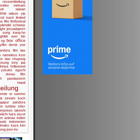
ressemitteilung
ovideo
vietnam
tr
taiwan
ime
wilson yip
vod
kazé
limited
us film
fimfestival
splendid
schweiz
ight
jessadaporn
song kang-ho
hibli
won bin
box office
 ng
yfilm
derek yee
andora film
law
s
nameless
ksm
es
dan chupong
losung
tony jaa
kiriya
hollywood
yosuke eguchi
c
donau film
n
pandastorm
nepal
eilung
hnnie to
sammo
na
stream
koch
ngapur
pandora
im
turbine
mfa+
erprises
takeshi
eiichi hara
ascot
ilm
animax
indien
mweb
indonesien
himako
kaze
kim
ong joon-ho