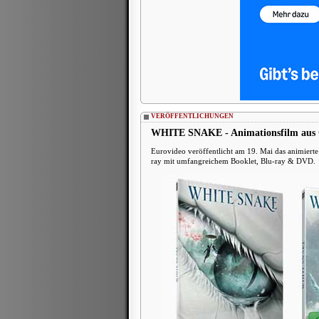
VERÖFFENTLICHUNGEN
WHITE SNAKE - Animationsfilm aus C
Eurovideo veröffentlicht am 19. Mai das animie
ray mit umfangreichem Booklet, Blu-ray & DVD.