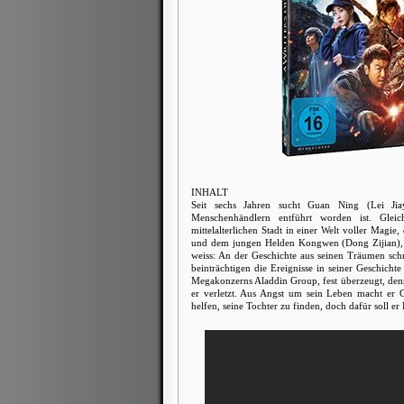
INHALT
Seit sechs Jahren sucht Guan Ning (Lei Jiay
Menschenhändlern entführt worden ist. Glei
mittelalterlichen Stadt in einer Welt voller Mag
und dem jungen Helden Kongwen (Dong Zijian), 
weiss: An der Geschichte aus seinen Träumen sch
beinträchtigen die Ereignisse in seiner Geschich
Megakonzerns Aladdin Group, fest überzeugt, de
er verletzt. Aus Angst um sein Leben macht er
helfen, seine Tochter zu finden, doch dafür soll e