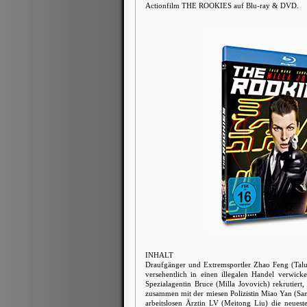
Actionfilm THE ROOKIES auf Blu-ray & DVD.
INHALT
Draufgänger und Extremsportler Zhao Feng (Talu
versehentlich in einen illegalen Handel verwicke
Spezialagentin Bruce (Milla Jovovich) rekrutiert
zusammen mit der miesen Polizistin Miao Yan (Sa
arbeitslosen Ärztin LV (Meitong Liu) die neuest