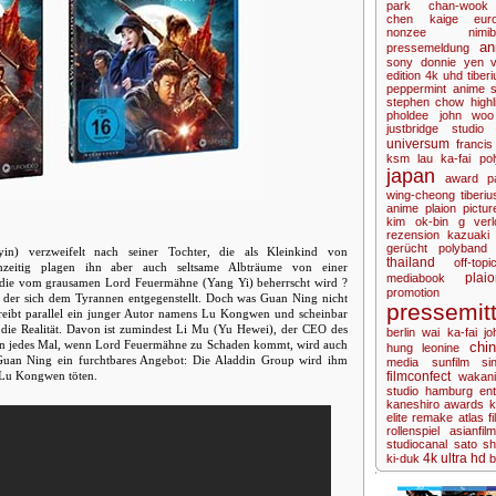
park chan-wook
chen kaige
eur
nonzee nimibu
an
pressemeldung
sony
donnie yen
edition
4k uhd
tiberi
peppermint anime
stephen chow
highl
pholdee
john woo
justbridge
studio g
universum
francis
ksm
lau ka-fai
pol
japan
award
p
wing-cheong
tiberiu
anime
plaion pictur
kim ok-bin
g
ver
rezension
kazuaki 
gerücht
polyband
in) verzweifelt nach seiner Tochter, die als Kleinkind von
thailand
off-topi
chzeitig plagen ihn aber auch seltsame Albträume von einer
plaio
mediabook
ie, die vom grausamen Lord Feuermähne (Yang Yi) beherrscht wird ?
promotion
der sich dem Tyrannen entgegenstellt. Doch was Guan Ning nicht
pressemitt
reibt parallel ein junger Autor namens Lu Kongwen und scheinbar
te die Realität. Davon ist zumindest Li Mu (Yu Hewei), der CEO des
berlin
wai ka-fai
jo
nn jedes Mal, wenn Lord Feuermähne zu Schaden kommt, wird auch
chi
hung
leonine
 Guan Ning ein furchtbares Angebot: Die Aladdin Group wird ihm
media
sunfilm
si
r Lu Kongwen töten.
filmconfect
wakan
studio hamburg ent
kaneshiro
awards
k
elite
remake
atlas f
rollenspiel
asianfil
studiocanal
sato s
4k ultra hd
ki-duk
b