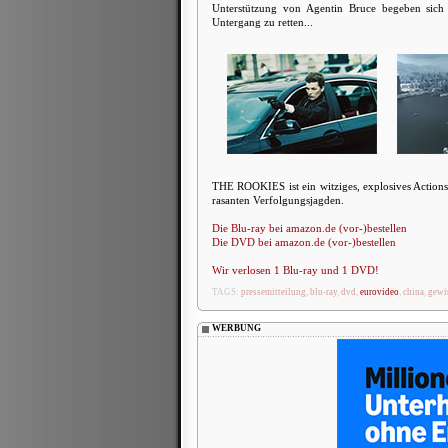
Unterstützung von Agentin Bruce begeben sich 
Untergang zu retten...
THE ROOKIES ist ein witziges, explosives Actions
rasanten Verfolgungsjagden.
Die Blu-ray bei amazon.de (vor-)bestellen
Die DVD bei amazon.de (vor-)bestellen
Wir verlosen 1 Blu-ray und 1 DVD!
TAGS:
pressemitteilung
,
blu-ray
,
dvd
,
eurovideo
,
china
,
gewi
WERBUNG