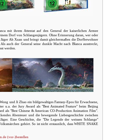
nca mit ihrem Attentat auf den General der kaiserlichen Armee
in einem Dorf von Schlangenjägern. Ohne Erinnerung daran, wer oder
ngen Jäger Ah Xuan und bringt damit gleichermaßen die Dorfbewohner
Als auch der General seine dunkle Macht nach Blanca ausstreckt,
usst werden.
ng und Ji Zhao ein bildgewaltiges Fantasy-Epos für Erwachsene,
ter u.a. der Jury Award als "Best Animated Feature" beim Beijing
ard als "Best Chinese & American CO-Production Animation Film".
ackendes Abenteuer und die bewegende Liebesgeschichte zwischen
äger. Eine Geschichte, die "Die Legende der weissen Schlange"
 Volksmärchen gehört. So ist nicht erstaunlich, dass WHITE SNAKE
.de (vor-)bestellen