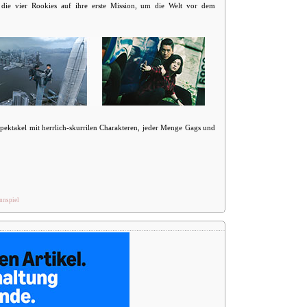
die vier Rookies auf ihre erste Mission, um die Welt vor dem
pektakel mit herrlich-skurrilen Charakteren, jeder Menge Gags und
nnspiel