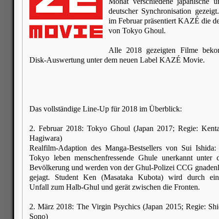
Monat verschiedene japanische u
deutscher Synchronisation gezeigt
im Februar präsentiert KAZÉ die d
von Tokyo Ghoul.
Alle 2018 gezeigten Filme beko
Disk-Auswertung unter dem neuen Label KAZÉ Movie.
Das vollständige Line-Up für 2018 im Überblick:
2. Februar 2018: Tokyo Ghoul (Japan 2017; Regie: Kent
Hagiwara)
Realfilm-Adaption des Manga-Bestsellers von Sui Ishida:
Tokyo leben menschenfressende Ghule unerkannt unter 
Bevölkerung und werden von der Ghul-Polizei CCG gnaden
gejagt. Student Ken (Masataka Kubota) wird durch ei
Unfall zum Halb-Ghul und gerät zwischen die Fronten.
2. März 2018: The Virgin Psychics (Japan 2015; Regie: Sh
Sono)