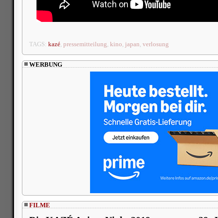
TAGS:
kazé
,
pressemitteilung
,
kino
,
japan
,
verlosung
WERBUNG
FILME