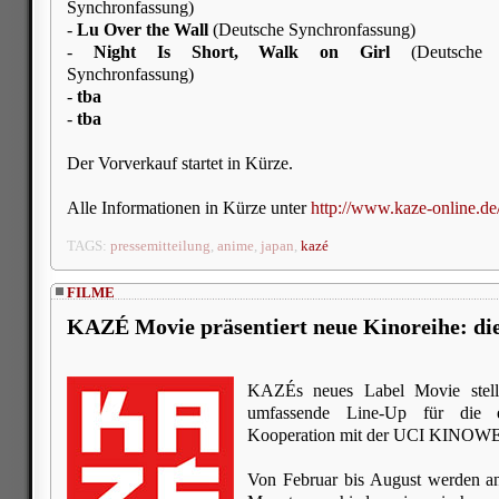
Synchronfassung)
-
Lu Over the Wall
(Deutsche Synchronfassung)
-
Night Is Short, Walk on Girl
(Deutsche
Synchronfassung)
-
tba
-
tba
Der Vorverkauf startet in Kürze.
Alle Informationen in Kürze unter
http://www.kaze-online.de
TAGS:
pressemitteilung
,
anime
,
japan
,
kazé
FILME
KAZÉ Movie präsentiert neue Kinoreihe: die
KAZÉs neues Label Movie stellt
umfassende Line-Up für die 
Kooperation mit der UCI KINOWE
Von Februar bis August werden an