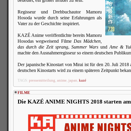
bedeutet, ein großer Bruder zu sein.
Regisseur und Drehbuchautor Mamoru
Hosoda wurde durch seine Erfahrungen als
Vater zu der Geschichte inspiriert.
KAZÉ Anime veröffentlichte bereits Mamoru
Hosodas wegweisend Filme
Das Mädchen,
das durch die Zeit sprang
,
Summer Wars
und
Ame & Yuki
machte den Ausnahmeregisseur so einem deutschen Publikum
Der japanische Kinostart von Mirai ist für den 20. Juli 201
deutschen Kinostarts wird zu einem späteren Zeitpunkt beka
TAGS:
pressemitteilung
,
anime
,
japan
,
kazé
FILME
Die KAZÉ ANIME NIGHTS 2018 starten am 