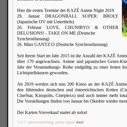
Hier die ersten Termine der KAZÉ Anime Night 2019
29. Januar DRAGONBALL SUPER: BROLY
(Japanische OV mit Untertiteln)
26. Februar LOVE, CHUNIBYO & OTHER
DELUSIONS! - TAKE ON ME (Deutsche
Synchronfassung)
26. März GANTZ:O (Deutsche Synchronfassung)
Seit ihrem Start im Jahr 2015 ist die Anzahl der KAZÉ Ani
über 170 angewachsen. Anime und japanisches Genre-Kin
Jahr der Veranstaltungs- Reihe endgültig zu einer festen In
Lichtspielhäusern geworden.
Ab 2019 werden sich nun 200 Kinos an der KAZÉ Anime 
den führenden deutschen und österreichischen Ketten (C
CineStar, Kinopolis, Cineplexx) sind auch immer mehr lok
Die Vorstellungen finden von Januar bis Oktober wieder monat
Der Karten-Vorverkauf startet ab sofort
TAGS:
pressemitteilung
,
anime
,
japan
,
kazé