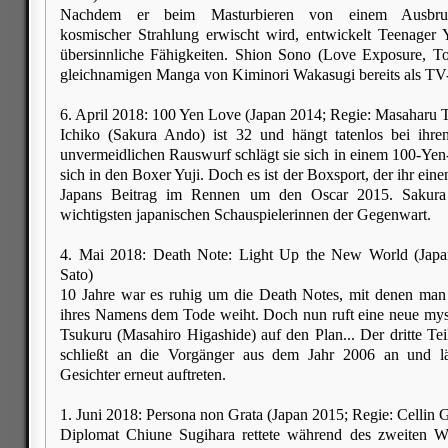
Nachdem er beim Masturbieren von einem Ausbru
kosmischer Strahlung erwischt wird, entwickelt Teenager 
übersinnliche Fähigkeiten. Shion Sono (Love Exposure, To
gleichnamigen Manga von Kiminori Wakasugi bereits als TV-
6. April 2018: 100 Yen Love (Japan 2014; Regie: Masaharu 
Ichiko (Sakura Ando) ist 32 und hängt tatenlos bei ihre
unvermeidlichen Rauswurf schlägt sie sich in einem 100-Yen
sich in den Boxer Yuji. Doch es ist der Boxsport, der ihr eine
Japans Beitrag im Rennen um den Oscar 2015. Sakura 
wichtigsten japanischen Schauspielerinnen der Gegenwart.
4. Mai 2018: Death Note: Light Up the New World (Japa
Sato)
10 Jahre war es ruhig um die Death Notes, mit denen man
ihres Namens dem Tode weiht. Doch nun ruft eine neue myst
Tsukuru (Masahiro Higashide) auf den Plan... Der dritte Tei
schließt an die Vorgänger aus dem Jahr 2006 an und lä
Gesichter erneut auftreten.
1. Juni 2018: Persona non Grata (Japan 2015; Regie: Cellin 
Diplomat Chiune Sugihara rettete während des zweiten We