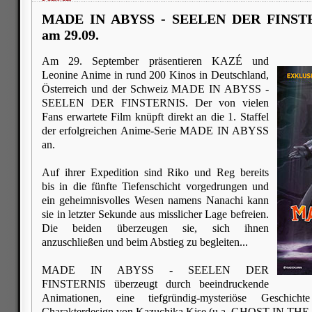
MADE IN ABYSS - SEELEN DER FINSTE
am 29.09.
Am 29. September präsentieren KAZÉ und
Leonine Anime in rund 200 Kinos in Deutschland,
Österreich und der Schweiz MADE IN ABYSS -
SEELEN DER FINSTERNIS. Der von vielen
Fans erwartete Film knüpft direkt an die 1. Staffel
der erfolgreichen Anime-Serie MADE IN ABYSS
an.
Auf ihrer Expedition sind Riko und Reg bereits
bis in die fünfte Tiefenschicht vorgedrungen und
ein geheimnisvolles Wesen namens Nanachi kann
sie in letzter Sekunde aus misslicher Lage befreien.
Die beiden überzeugen sie, sich ihnen
anzuschließen und beim Abstieg zu begleiten...
MADE IN ABYSS - SEELEN DER
FINSTERNIS überzeugt durch beeindruckende
Animationen, eine tiefgründig-mysteriöse Geschicht
Charakterdesign von Kazuchika Kise (u.a. GHOST IN TH