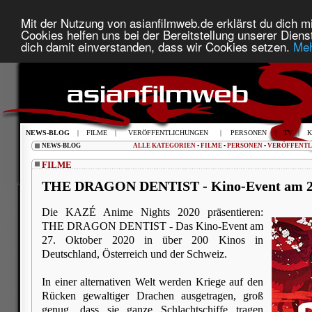
Mit der Nutzung von asianfilmweb.de erklärst du dich mi
Cookies helfen uns bei der Bereitstellung unserer Diens
dich damit einverstanden, dass wir Cookies setzen.
Meh
NEWS-BLOG
|
FILME
|
VERÖFFENTLICHUNGEN
|
PERSONEN
|
TV
|
K
NEWS-BLOG
ALLE KATEGORIEN
•
FILME
•
PERSONEN
•
VERÖFFENT
FILME
THE DRAGON DENTIST - Kino-Event am 2
Die KAZÉ Anime Nights 2020 präsentieren:
THE DRAGON DENTIST - Das Kino-Event am
27. Oktober 2020 in über 200 Kinos in
Deutschland, Österreich und der Schweiz.
In einer alternativen Welt werden Kriege auf den
Rücken gewaltiger Drachen ausgetragen, groß
genug, dass sie ganze Schlachtschiffe tragen