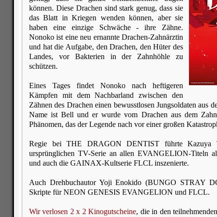
können. Diese Drachen sind stark genug, dass sie
das Blatt in Kriegen wenden können, aber sie
haben eine einzige Schwäche - ihre Zähne.
Nonoko ist eine neu ernannte Drachen-Zahnärztin
und hat die Aufgabe, den Drachen, den Hüter des
Landes, vor Bakterien in der Zahnhöhle zu
schützen.
Eines Tages findet Nonoko nach heftigeren
Kämpfen mit dem Nachbarland zwischen den
Zähnen des Drachen einen bewusstlosen Jungsoldaten aus de
Name ist Bell und er wurde vom Drachen aus dem Zahni
Phänomen, das der Legende nach vor einer großen Katastrophe 
Regie bei THE DRAGON DENTIST führte Kazuya Tsu
ursprünglichen TV-Serie an allen EVANGELION-Titeln als 
und auch die GAINAX-Kultserie FLCL inszenierte.
Auch Drehbuchautor Yoji Enokido (BUNGO STRAY DOGS
Skripte für NEON GENESIS EVANGELION und FLCL.
Wir verlosen 2 x 2 Kinogutscheine
, die in den teilnehmende