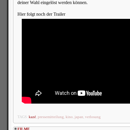
deiner Wahl eingelöst werden können.
Hier folgt noch der Trailer
TAGS:
kazé
,
pressemitteilung
,
kino
,
japan
,
verlosung
FILME