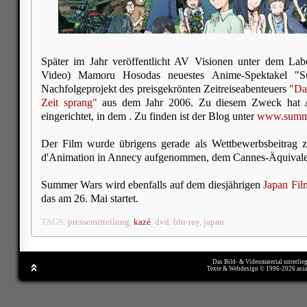
Später im Jahr veröffentlicht AV Visionen unter dem La
Video) Mamoru Hosodas neuestes Anime-Spektakel "
Nachfolgeprojekt des preisgekrönten Zeitreiseabenteuers
"Da
Zeit sprang"
aus dem Jahr 2006. Zu diesem Zweck hat 
eingerichtet, in dem . Zu finden ist der Blog unter
www.summ
Der Film wurde übrigens gerade als Wettbewerbsbeitrag zu
d'Animation in Annecy aufgenommen, dem Cannes-Äquivalen
Summer Wars wird ebenfalls auf dem diesjährigen
Japan Fil
das am 26. Mai startet.
TAGS:
pressemitteilung
,
kazé
,
dvd
,
blu-ray
,
japan
Das Bild- & Videomaterial unterlie
Texte & Webdesign © 1996-2026 asi