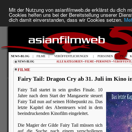
Mit der Nutzung von asianfilmweb.de erklärst du dich mi
Cookies helfen uns bei der Bereitstellung unserer Diens
dich damit einverstanden, dass wir Cookies setzen.
Meh
NEWS-BLOG
|
FILME
|
VERÖFFENTLICHUNGEN
|
PERSONEN
|
TV
|
K
NEWS-BLOG
ALLE KATEGORIEN
•
FILME
•
PERSONEN
•
VERÖFFENT
FILME
Fairy Tail: Dragon Cry ab 31. Juli im Kino 
Fairy Tail startet in sein großes Finale. 10
Jahre nach dem Start der Mangaserie steuert
Fairy Tail nun auf seinen Höhepunkt zu. Das
letzte Kapitel des Abenteuers wird in dem
beeindruckenden Kinofilm eingeleitet.
Die Magier der Gilde Fairy Tail müssen sich
auf die Suche nach einem verschollenen