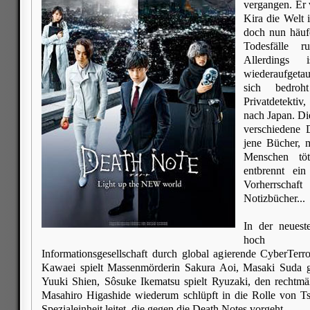
vergangen. Er v
Kira die Welt 
doch nun häufe
Todesfälle 
Allerdings
wiederaufgetau
sich bedroh
Privatdetektiv
nach Japan. Di
verschiedene 
jene Bücher, 
Menschen tö
entbrennt ei
Vorherrscha
Notizbücher...
In der neuest
hoch 
Informationsgesellschaft durch global agierende CyberTerr
Kawaei spielt Massenmörderin Sakura Aoi, Masaki Suda gi
Yuuki Shien, Sôsuke Ikematsu spielt Ryuzaki, den rechtm
Masahiro Higashide wiederum schlüpft in die Rolle von T
Spezialeinheit leitet, die gegen die Death Notes vorgeht.