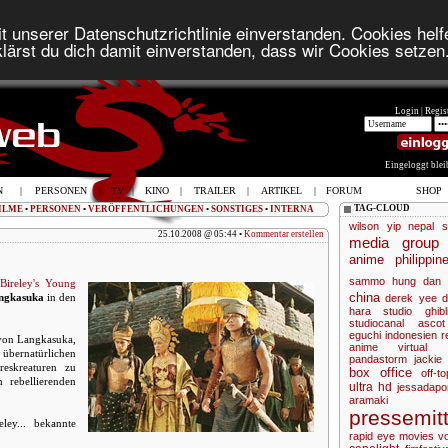
t unserer Datenschutzrichtlinie einverstanden. Cookies helfe
lärst du dich damit einverstanden, dass wir Cookies setzen
Login |
Regist
Eingeloggt ble
N
|
PERSONEN
|
TV
|
KINO
|
TRAILER
|
ARTIKEL
|
FORUM
SHOP
TAG-CLOUD
ILME
•
PERSONEN
•
VERÖFFENTLICHUNGEN
•
SONSTIGES
•
INTERNA
wilson yip
nepal
s
25.10.2008 @ 05:44 •
Kommentar erstellen
media group
anime
philippin
sammo hung
dan 
Bireley's Young
china
ngkasuka
in den
derek yee
d
hara
studio ghibl
studiocanal
ascot
eguchi
indonesien
r
 von Langkasuka,
anime virtual
übernatürlichen
pandastorm
jackie
eskreaturen zu
box office
off-to
 rebellierenden
ultra hd
jessadapo
aramaki
pressemitt
ey... bekannte
rapid eye movies
v