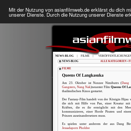
Mit der Nutzung von asianfilmweb.de erklärst du dich mi
unserer Dienste. Durch die Nutzung unserer Dienste erk
NEWS-BLOG
|
FILME
|
VERÖFFENTLICHUNGE
NEWS-BLOG
ALLE KATEGORIEN
•
F
FILME
Queens Of Langkasuka
Am 23. Oktober ist Nonzee Nimibutrs (
Dang 
Gangsters
,
Nang Nak
)neuester Film
Queens Of La
thailändischen Kinos gestartet.
Der Fantasy-Film handelt von der Königin Hijau
die sich mit Hilfe von Pan, einer Kreatur mit 
Kräften, die es ihr ermöglicht mit den Meer
kommunizieren, einer Horde Piraten und einem
Prinzen auseinandersetzen muss.
Es spielen unter anderem der aus Dang Birel
Jessadaporn Pholdee