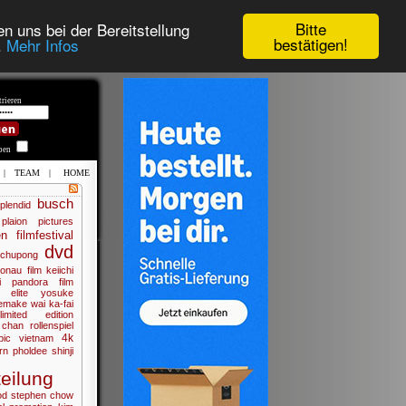
Bitte
n uns bei der Bereitstellung
bestätigen!
.
Mehr Infos
rieren
iben
|
TEAM
|
HOME
busch
plendid
plaion pictures
en
filmfestival
dvd
chupong
onau film
keiichi
i
pandora film
 elite
yosuke
emake
wai ka-fai
limited edition
 chan
rollenspiel
4k
pic
vietnam
rn pholdee
shinji
eilung
od
stephen chow