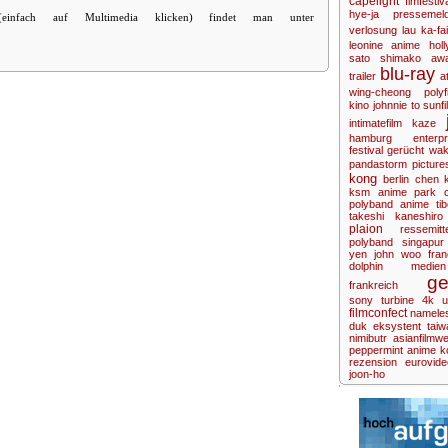
capelight
fimfestiv
hye-ja
pressemel
 (einfach auf Multimedia klicken) findet man unter
verlosung
lau ka-fai
leonine anime
hol
sato shimako
aw
blu-ray
trailer
a
wing-cheong
polyf
kino
johnnie to
sunfi
intimatefilm
kaze
hamburg enterpr
festival
gerücht
wak
pandastorm picture
kong
berlin
chen 
ksm anime
park 
polyband anime
ti
takeshi kaneshiro
plaion
ressemitt
polyband
singapur
yen
john woo
fra
dolphin medien
ge
frankreich
sony
turbine
4k u
filmconfect
namele
duk
eksystent
taiw
nimibutr
asianfilmw
peppermint anime
k
rezension
eurovid
joon-ho