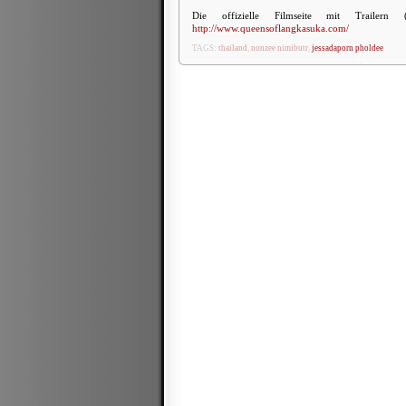
Die offizielle Filmseite mit Trailern
http://www.queensoflangkasuka.com/
TAGS:
thailand
,
nonzee nimibutr
,
jessadaporn pholdee