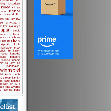
al
promotion
kim
dung
justbridge
korea
animax
thailand
lywood
ard
central film
tlas film
ksm
law
universum
ilm
lm
kazuaki kiriya
japan
studio
ises
schweiz
anim
mediabook
hong
s
highlight
kaige
kim ok-bin
chan-wook
mfa+
berius film
indien
song kang-ho
eilung
pandora
leonine
donnie
ncis ng
tony jaa
indonesien,
winnspiel
hd
koch media
ss
stream
kim ki-
an
kazé
nonzee
eb
won bin
tv
g
och films
awards
eo
tiberius
bong