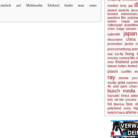
d
 (einfach auf Multimedia klicken) findet man unter
medien
tony jaa
award
awards
jess
leonine
indonesien
pandora film
polyba
anime
nepal
wa
rollenspiel
asianfil
chen kaige
stream
japan
splendid
china
eksystent
promotion
jackie 
pressemeldung
anim
hong 
wai ka-fai
movies
central film
k
thailand
woo
justb
taiwan
indien
limited
plaion
sunfilm
in
ray
donnie yen
studio ghibli
sammo
4k uhd
park chan
busch media 
kazuaki kiriya
plai
kim ok-bin
yosuke 
box of
hd
tiberius
polyband
sony
hig
anime
keiichi hara