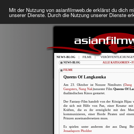
Mit der Nutzung von asianfilmweb.de erklärst du dich mi
unserer Dienste. Durch die Nutzung unserer Dienste erk
NEWS-BLOG
|
FILME
|
VERÖFFENTLICHUNGE
NEWS-BLOG
ALLE KATEGORIEN
•
F
FILME
Queens Of Langkasuka
Am 23. Oktober ist Nonzee Nimibutrs (
Dang 
Gangsters
,
Nang Nak
)neuester Film
Queens Of La
thailändischen Kinos gestartet.
Der Fantasy-Film handelt von der Königin Hijau
die sich mit Hilfe von Pan, einer Kreatur mit 
Kräften, die es ihr ermöglicht mit den Meer
kommunizieren, einer Horde Piraten und einem
Prinzen auseinandersetzen muss.
Es spielen unter anderem der aus Dang Birel
Jessadaporn Pholdee