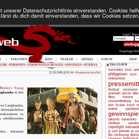
t unserer Datenschutzrichtlinie einverstanden. Cookies helfe
lärst du dich damit einverstanden, dass wir Cookies setzen
Login |
Regist
Eingeloggt ble
N
|
PERSONEN
|
TV
|
KINO
|
TRAILER
|
ARTIKEL
|
FORUM
SHOP
TAG-CLOUD
ILME
•
PERSONEN
•
VERÖFFENTLICHUNGEN
•
SONSTIGES
•
INTERNA
eurovideo
ksm ani
25.10.2008 @ 05:44 •
Kommentar erstellen
philippinen
ksm
enterprises
pressemitt
Bireley's Young
festival
rezension
ngkasuka
in den
aramaki
ascot elite
films
francis
ressemitteilung
ka
kim ki-duk
koch m
 von Langkasuka,
anime
pandas
übernatürlichen
gewinnspie
eskreaturen zu
 rebellierenden
takeshi kaneshiro
nimibutr
pandor
capelight
intimatef
g
vod
johnnie to
so
ey... bekannte
bin
verlosung
tiberi
chupong
fimfestival