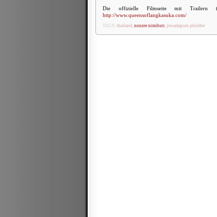
Die offizielle Filmseite mit Trailern
http://www.queensoflangkasuka.com/
TAGS:
thailand
,
nonzee nimibutr
,
jessadaporn pholdee