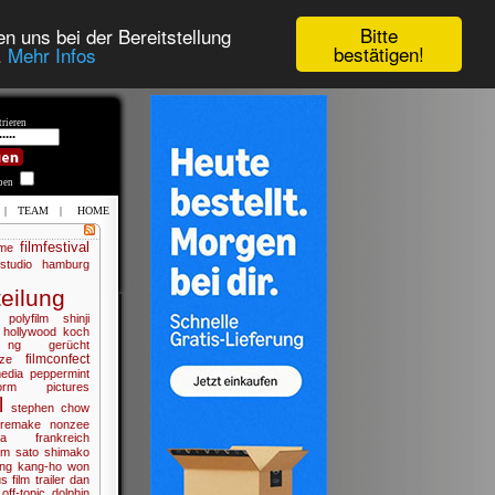
Bitte
n uns bei der Bereitstellung
bestätigen!
.
Mehr Infos
rieren
iben
|
TEAM
|
HOME
filmfestival
me
studio hamburg
eilung
polyfilm
shinji
hollywood
koch
 ng
gerücht
filmconfect
ze
edia
peppermint
torm pictures
l
stephen chow
remake
nonzee
a
frankreich
ilm
sato shimako
ng kang-ho
won
us film
trailer
dan
off-topic
dolphin