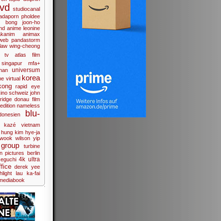
vd
studiocanal
adaporn pholdee
,
bong joon-ho
nd anime
leonine
kanim
animax
mweb
pandastorm
law wing-cheong
tv
atlas film
singapur
mfa+
universum
chan
korea
e virtual
kong
rapid eye
ino
schweiz
john
ridge
donau film
 edition
nameless
blu-
donesien
kazé
vietnam
 hung
kim hye-ja
-wook
wilson yip
group
turbine
on pictures
berlin
4k ultra
eguchi
fice
derek yee
hlight
lau ka-fai
mediabook