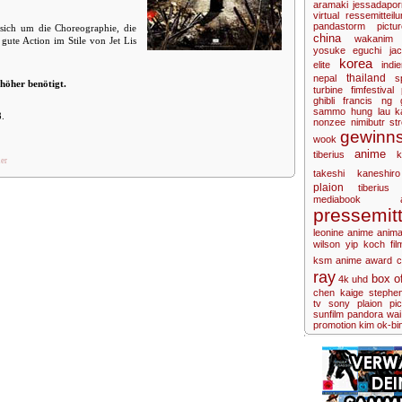
aramaki
jessadapor
virtual
ressemitteilu
pandastorm pictur
ich um die Choreographie, die
china
wakanim
t gute Action im Stile von Jet Lis
yosuke eguchi
ja
korea
elite
indie
thailand
nepal
s
 höher benötigt.
turbine
fimfestival
ghibli
francis ng
sammo hung
lau k
8.
nonzee nimibutr
st
gewinns
wook
anime
tiberius
k
ler
takeshi kaneshiro
plaion
tiberius 
mediabook
pressemitt
leonine anime
anim
wilson yip
koch fil
ksm anime
award
c
ray
box of
4k uhd
chen kaige
stephe
tv
sony
plaion pic
sunfilm
pandora
wai
promotion
kim ok-bi