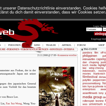
t unserer Datenschutzrichtlinie einverstanden. Cookies helfe
lärst du dich damit einverstanden, dass wir Cookies setzen
Login |
Regist
Eingeloggt ble
N
|
PERSONEN
|
TV
|
KINO
|
TRAILER
|
ARTIKEL
|
FORUM
SHOP
TAG-CLOUD
ILME
•
PERSONEN
•
VERÖFFENTLICHUNGEN
•
SONSTIGES
•
INTERNA
pandora film
off-t
philippinen
21.11.2008 @ 17:09 •
Kommentar erstellen
po
capelig
intimatefilm
dan chupong
just
koch media
highlig
law wing-cheong
smeister aus Foshan, der in der
indonesien,
rezens
setzungsmacht Japan mit seiner
movies
frankreich
filmfestival
donau
polyfilm
peppermint
ho
pressemeldung
gegen den japanischen General
kim hye-ja
johnnie t
so zum Vorbild für das besetzte
enterprises
awa
asianfilmweb
tony j
media group
r von Bruce Lee.
de
rollenspiel
leonine
 Lin,
Fan Sui-Wong
, Wong You-
universum
woo
tr