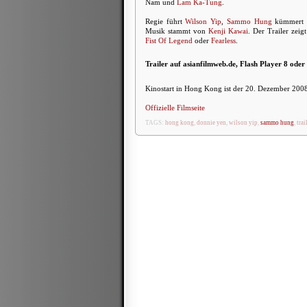
Nam und
Lam Ka-Tung
.
Regie führt
Wilson Yip
,
Sammo Hung
kümmert s
Musik stammt von
Kenji Kawai
. Der Trailer zeig
Fist Of Legend
oder
Fearless
.
Trailer auf asianfilmweb.de, Flash Player 8 oder
Kinostart in Hong Kong ist der 20. Dezember 200
Offizielle Filmseite
TAGS:
hong kong
,
donnie yen
,
wilson yip
,
sammo hung
,
trai