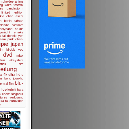
n pholdee
anime
ng
kaze
festival
es
pandastorm
limited edition
ckie chan
ascot
n
berlin
taiwan
plendid
vietnam
polyband
studio
gerücht
remake
a-fai
donnie yen
ream
park chan-
piel
japan
im ki-duk
vod
dvd
mfa+
film
eksystent
atlas film
eilung
4k ultra hd
ax
g
ms
bong joon-ho
blu-
entral film
fice
keiichi hara
n chow
singapur
tures
verlosung
 ka-fai
eurovideo
n