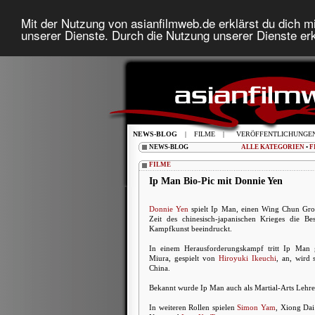
Mit der Nutzung von asianfilmweb.de erklärst du dich mi
unserer Dienste. Durch die Nutzung unserer Dienste erk
NEWS-BLOG
|
FILME
|
VERÖFFENTLICHUNGE
NEWS-BLOG
ALLE KATEGORIEN
•
F
FILME
Ip Man Bio-Pic mit Donnie Yen
Donnie Yen
spielt Ip Man, einen Wing Chun Gros
Zeit des chinesisch-japanischen Krieges die Be
Kampfkunst beeindruckt.
In einem Herausforderungskampf tritt Ip Man 
Miura, gespielt von
Hiroyuki Ikeuchi
, an, wird 
China.
Bekannt wurde Ip Man auch als Martial-Arts Lehre
In weiteren Rollen spielen
Simon Yam
, Xiong Dai