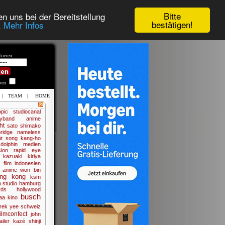
Bitte
n uns bei der Bereitstellung
bestätigen!
.
Mehr Infos
rieren
iben
|
TEAM
|
HOME
opic
studiocanal
lyband anime
ht
sato shimako
bridge
nameless
ht
song kang-ho
dolphin medien
ion
rapid eye
kazuaki kiriya
 film
indonesien
 anime
won bin
ng kong
ksm
o
studio hamburg
rds
hollywood
busch
aa
kino
rek yee
schweiz
filmconfect
john
ailer
kazé
shinji